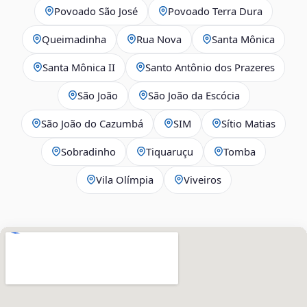
Povoado São José
Povoado Terra Dura
Queimadinha
Rua Nova
Santa Mônica
Santa Mônica II
Santo Antônio dos Prazeres
São João
São João da Escócia
São João do Cazumbá
SIM
Sítio Matias
Sobradinho
Tiquaruçu
Tomba
Vila Olímpia
Viveiros