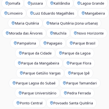
Jomafa
Jussara
Kalilândia
Lagoa Grande
Limoeiro
Luiz Eduardo Magalhães
Mangabeira
Maria Quitéria
Maria Quitéria (zona urbana)
Morada das Árvores
Muchila
Novo Horizonte
Pampalona
Papagaio
Parque Brasil
Parque da Cidade
Parque da Lagoa
Parque da Mangabeira
Parque Flora
Parque Getúlio Vargas
Parque Ipê
Parque Lagoa do Subaé
Parque Tamandari
Parque Universitário
Pedra Ferrada
Ponto Central
Povoado Santa Quitéria