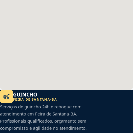
GUINCHO
FEIRA DE SANTANA
-
BA
Serviços de guincho 24h e reboque com
atendimento em
Feira de Santana
-
BA
.
Profissionais qualificados, orçamento sem
compromisso e agilidade no atendimento.