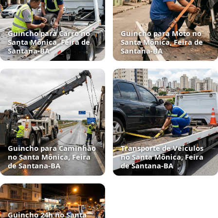
Guincho para Carro no
Guincho para Moto no
Santa Mônica, Feira de
Santa Mônica, Feira de
Santana‑BA
Santana‑BA
Guincho para Caminhão
Transporte de Veículos
no Santa Mônica, Feira
no Santa Mônica, Feira
de Santana‑BA
de Santana‑BA
Guincho 24h no Santa