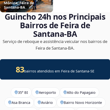
Mônica, Feira de
Santana‑BA
Guincho 24h nos Principais
Bairros de Feira de
Santana‑BA
Serviço de reboque e assistência veicular nos bairros de
Feira de Santana‑BA.
83
bairros atendidos em
Feira de Santana
-
SE
35° BI
Aeroporto
Alto do Papagaio
Asa Branca
Aviário
Bairro Novo Horizonte