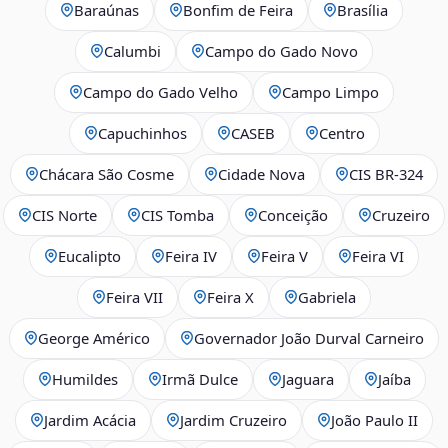
Baraúnas
Bonfim de Feira
Brasília
Calumbi
Campo do Gado Novo
Campo do Gado Velho
Campo Limpo
Capuchinhos
CASEB
Centro
Chácara São Cosme
Cidade Nova
CIS BR‑324
CIS Norte
CIS Tomba
Conceição
Cruzeiro
Eucalipto
Feira IV
Feira V
Feira VI
Feira VII
Feira X
Gabriela
George Américo
Governador João Durval Carneiro
Humildes
Irmã Dulce
Jaguara
Jaíba
Jardim Acácia
Jardim Cruzeiro
João Paulo II