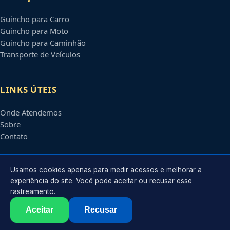
Guincho para Carro
Guincho para Moto
Guincho para Caminhão
Transporte de Veículos
LINKS ÚTEIS
Onde Atendemos
Sobre
Contato
CONTATO
Usamos cookies apenas para medir acessos e melhorar a
experiência do site. Você pode aceitar ou recusar esse
rastreamento.
Atendimento em
Feira de Santana
-
BA
e regiões parceiras
contato@guinchosfeiradesantana.com.br
Aceitar
Recusar
©
2026
Guincho em
Feira de Santana
-
BA
. Todos os direitos reservados.
Política de Privacidade
·
Termos de Uso
·
Sitemap