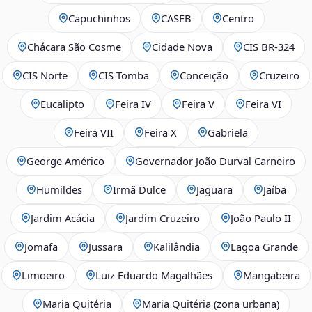
Capuchinhos
CASEB
Centro
Chácara São Cosme
Cidade Nova
CIS BR‑324
CIS Norte
CIS Tomba
Conceição
Cruzeiro
Eucalipto
Feira IV
Feira V
Feira VI
Feira VII
Feira X
Gabriela
George Américo
Governador João Durval Carneiro
Humildes
Irmã Dulce
Jaguara
Jaíba
Jardim Acácia
Jardim Cruzeiro
João Paulo II
Jomafa
Jussara
Kalilândia
Lagoa Grande
Limoeiro
Luiz Eduardo Magalhães
Mangabeira
Maria Quitéria
Maria Quitéria (zona urbana)