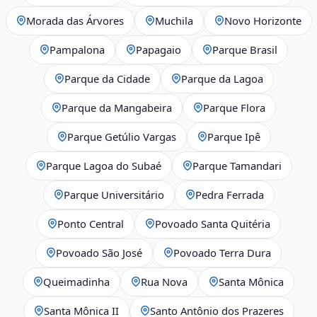
Morada das Árvores
Muchila
Novo Horizonte
Pampalona
Papagaio
Parque Brasil
Parque da Cidade
Parque da Lagoa
Parque da Mangabeira
Parque Flora
Parque Getúlio Vargas
Parque Ipê
Parque Lagoa do Subaé
Parque Tamandari
Parque Universitário
Pedra Ferrada
Ponto Central
Povoado Santa Quitéria
Povoado São José
Povoado Terra Dura
Queimadinha
Rua Nova
Santa Mônica
Santa Mônica II
Santo Antônio dos Prazeres