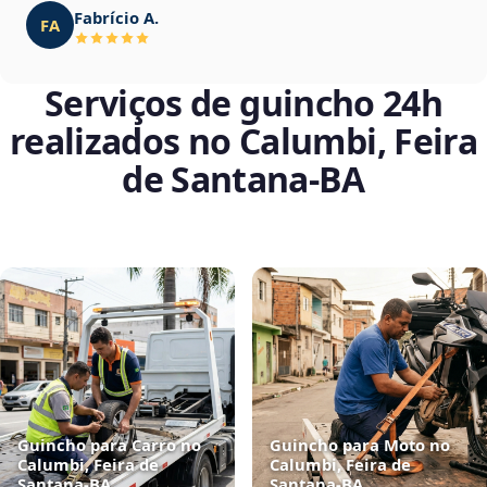
Fabrício A.
FA
Serviços de guincho 24h
realizados no Calumbi, Feira
de Santana‑BA
Guincho para Carro no
Guincho para Moto no
Calumbi, Feira de
Calumbi, Feira de
Santana‑BA
Santana‑BA