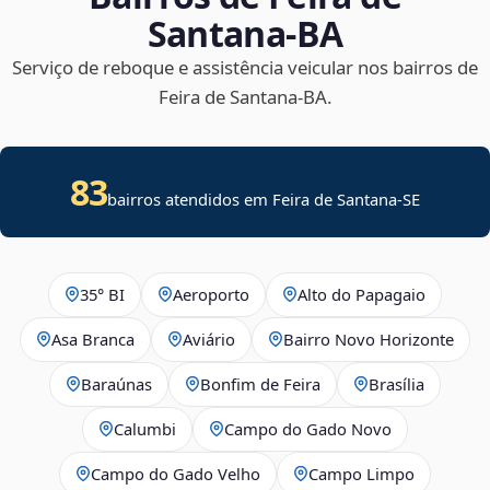
Santana‑BA
Serviço de reboque e assistência veicular nos bairros de
Feira de Santana‑BA.
83
bairros atendidos em
Feira de Santana
-
SE
35° BI
Aeroporto
Alto do Papagaio
Asa Branca
Aviário
Bairro Novo Horizonte
Baraúnas
Bonfim de Feira
Brasília
Calumbi
Campo do Gado Novo
Campo do Gado Velho
Campo Limpo