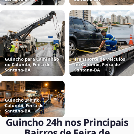
Guincho para Caminhão
Transporte de Veículos
no Calumbi, Feira de
no Calumbi, Feira de
Santana‑BA
Santana‑BA
Guincho 24h no
Calumbi, Feira de
Santana‑BA
Guincho 24h nos Principais
Bairros de Feira de