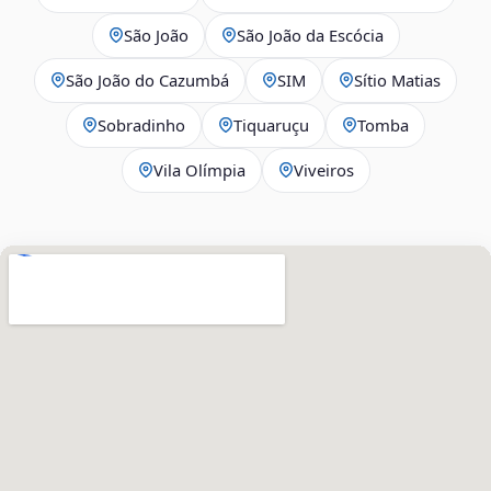
São João
São João da Escócia
São João do Cazumbá
SIM
Sítio Matias
Sobradinho
Tiquaruçu
Tomba
Vila Olímpia
Viveiros