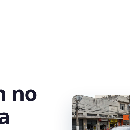
h no
ra