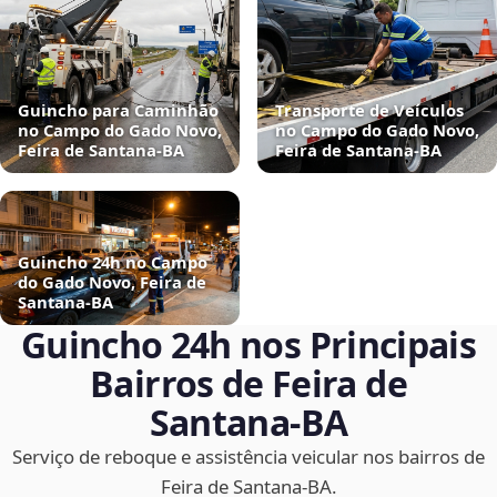
Guincho para Caminhão
Transporte de Veículos
no Campo do Gado Novo,
no Campo do Gado Novo,
Feira de Santana‑BA
Feira de Santana‑BA
Guincho 24h no Campo
do Gado Novo, Feira de
Santana‑BA
Guincho 24h nos Principais
Bairros de Feira de
Santana‑BA
Serviço de reboque e assistência veicular nos bairros de
Feira de Santana‑BA.