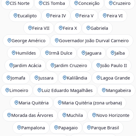
CIS Norte
CIS Tomba
Conceição
Cruzeiro
Eucalipto
Feira IV
Feira V
Feira VI
Feira VII
Feira X
Gabriela
George Américo
Governador João Durval Carneiro
Humildes
Irmã Dulce
Jaguara
Jaíba
Jardim Acácia
Jardim Cruzeiro
João Paulo II
Jomafa
Jussara
Kalilândia
Lagoa Grande
Limoeiro
Luiz Eduardo Magalhães
Mangabeira
Maria Quitéria
Maria Quitéria (zona urbana)
Morada das Árvores
Muchila
Novo Horizonte
Pampalona
Papagaio
Parque Brasil