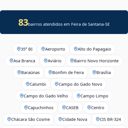
83
bairros atendidos em
Feira de Santana
-
SE
35° BI
Aeroporto
Alto do Papagaio
Asa Branca
Aviário
Bairro Novo Horizonte
Baraúnas
Bonfim de Feira
Brasília
Calumbi
Campo do Gado Novo
Campo do Gado Velho
Campo Limpo
Capuchinhos
CASEB
Centro
Chácara São Cosme
Cidade Nova
CIS BR‑324