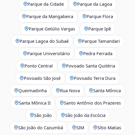
Parque da Cidade
Parque da Lagoa
Parque da Mangabeira
Parque Flora
Parque Getúlio Vargas
Parque Ipê
Parque Lagoa do Subaé
Parque Tamandari
Parque Universitário
Pedra Ferrada
Ponto Central
Povoado Santa Quitéria
Povoado São José
Povoado Terra Dura
Queimadinha
Rua Nova
Santa Mônica
Santa Mônica II
Santo Antônio dos Prazeres
São João
São João da Escócia
São João do Cazumbá
SIM
Sítio Matias