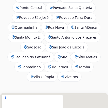
Ponto Central
Povoado Santa Quitéria
Povoado São José
Povoado Terra Dura
Queimadinha
Rua Nova
Santa Mônica
Santa Mônica II
Santo Antônio dos Prazeres
São João
São João da Escócia
São João do Cazumbá
SIM
Sítio Matias
Sobradinho
Tiquaruçu
Tomba
Vila Olímpia
Viveiros