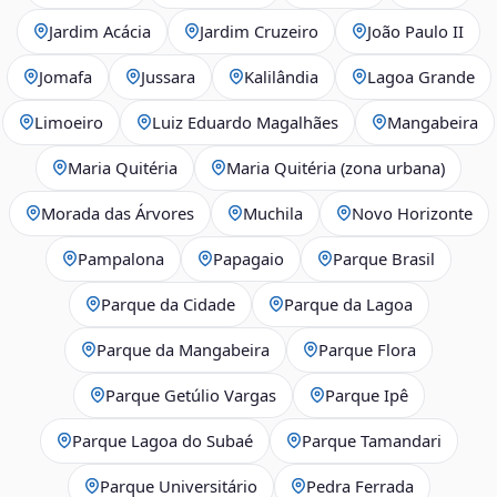
Jardim Acácia
Jardim Cruzeiro
João Paulo II
Jomafa
Jussara
Kalilândia
Lagoa Grande
Limoeiro
Luiz Eduardo Magalhães
Mangabeira
Maria Quitéria
Maria Quitéria (zona urbana)
Morada das Árvores
Muchila
Novo Horizonte
Pampalona
Papagaio
Parque Brasil
Parque da Cidade
Parque da Lagoa
Parque da Mangabeira
Parque Flora
Parque Getúlio Vargas
Parque Ipê
Parque Lagoa do Subaé
Parque Tamandari
Parque Universitário
Pedra Ferrada