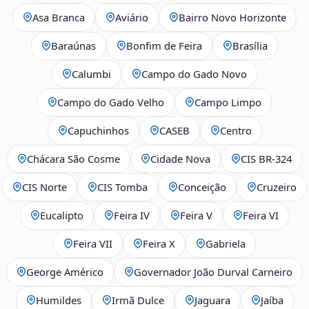
Asa Branca
Aviário
Bairro Novo Horizonte
Baraúnas
Bonfim de Feira
Brasília
Calumbi
Campo do Gado Novo
Campo do Gado Velho
Campo Limpo
Capuchinhos
CASEB
Centro
Chácara São Cosme
Cidade Nova
CIS BR‑324
CIS Norte
CIS Tomba
Conceição
Cruzeiro
Eucalipto
Feira IV
Feira V
Feira VI
Feira VII
Feira X
Gabriela
George Américo
Governador João Durval Carneiro
Humildes
Irmã Dulce
Jaguara
Jaíba