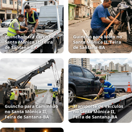
Guincho para Carro no
Guincho para Moto no
Santa Mônica II, Feira
Santa Mônica II, Feira
de Santana‑BA
de Santana‑BA
Guincho para Caminhão
Transporte de Veículos
no Santa Mônica II,
no Santa Mônica II,
Feira de Santana‑BA
Feira de Santana‑BA