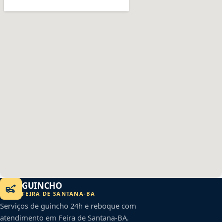
GUINCHO
FEIRA DE SANTANA
-
BA
Serviços de guincho 24h e reboque com
atendimento em
Feira de Santana
-
BA
.