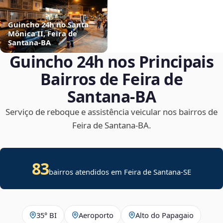
Guincho 24h no Santa
Mônica II, Feira de
Santana‑BA
Guincho 24h nos Principais
Bairros de Feira de
Santana‑BA
Serviço de reboque e assistência veicular nos bairros de
Feira de Santana‑BA.
83
bairros atendidos em
Feira de Santana
-
SE
35° BI
Aeroporto
Alto do Papagaio