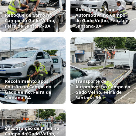
Guincho por Pane
Reboque de Carro no
Automotiva no Campo
Campo do Gado Velho,
do Gado Velho, Feira de
Feira de Santana‑BA
Santana‑BA
Recolhimento após
Transporte de
Colisão no Campo do
Automóvel no Campo do
Gado Velho, Feira de
Gado Velho, Feira de
Santana‑BA
Santana‑BA
Substituição de Pneu no
Campo do Gado Velho,