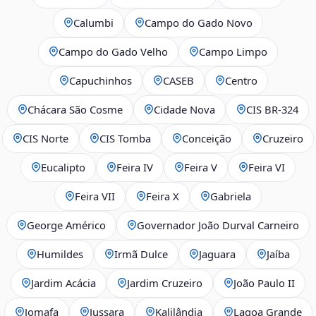
Calumbi
Campo do Gado Novo
Campo do Gado Velho
Campo Limpo
Capuchinhos
CASEB
Centro
Chácara São Cosme
Cidade Nova
CIS BR‑324
CIS Norte
CIS Tomba
Conceição
Cruzeiro
Eucalipto
Feira IV
Feira V
Feira VI
Feira VII
Feira X
Gabriela
George Américo
Governador João Durval Carneiro
Humildes
Irmã Dulce
Jaguara
Jaíba
Jardim Acácia
Jardim Cruzeiro
João Paulo II
Jomafa
Jussara
Kalilândia
Lagoa Grande