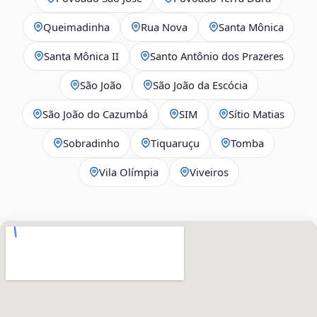
Queimadinha
Rua Nova
Santa Mônica
Santa Mônica II
Santo Antônio dos Prazeres
São João
São João da Escócia
São João do Cazumbá
SIM
Sítio Matias
Sobradinho
Tiquaruçu
Tomba
Vila Olímpia
Viveiros