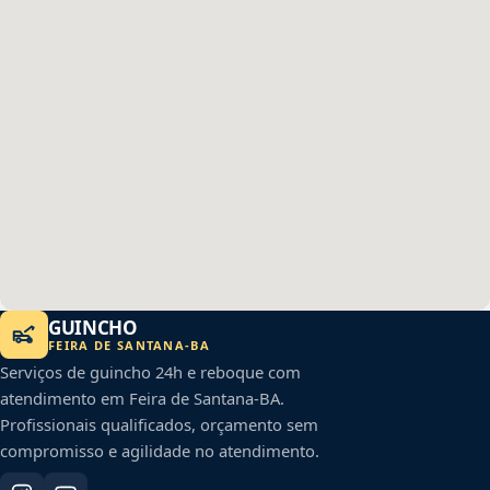
GUINCHO
FEIRA DE SANTANA
-
BA
Serviços de guincho 24h e reboque com
atendimento em
Feira de Santana
-
BA
.
Profissionais qualificados, orçamento sem
compromisso e agilidade no atendimento.