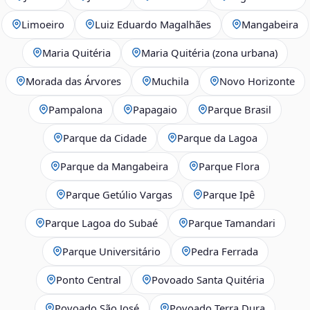
Limoeiro
Luiz Eduardo Magalhães
Mangabeira
Maria Quitéria
Maria Quitéria (zona urbana)
Morada das Árvores
Muchila
Novo Horizonte
Pampalona
Papagaio
Parque Brasil
Parque da Cidade
Parque da Lagoa
Parque da Mangabeira
Parque Flora
Parque Getúlio Vargas
Parque Ipê
Parque Lagoa do Subaé
Parque Tamandari
Parque Universitário
Pedra Ferrada
Ponto Central
Povoado Santa Quitéria
Povoado São José
Povoado Terra Dura