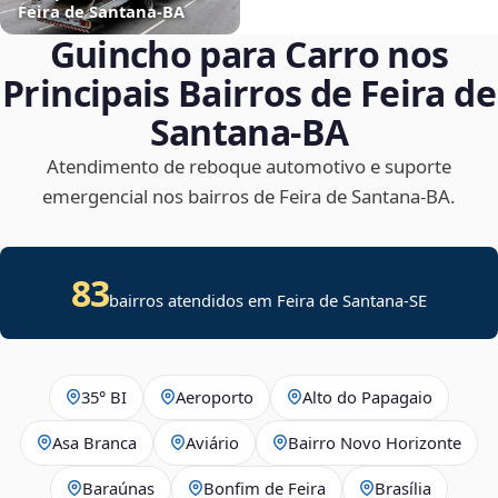
Feira de Santana‑BA
Guincho para Carro nos
Principais Bairros de Feira de
Santana‑BA
Atendimento de reboque automotivo e suporte
emergencial nos bairros de Feira de Santana‑BA.
83
bairros atendidos em
Feira de Santana
-
SE
35° BI
Aeroporto
Alto do Papagaio
Asa Branca
Aviário
Bairro Novo Horizonte
Baraúnas
Bonfim de Feira
Brasília