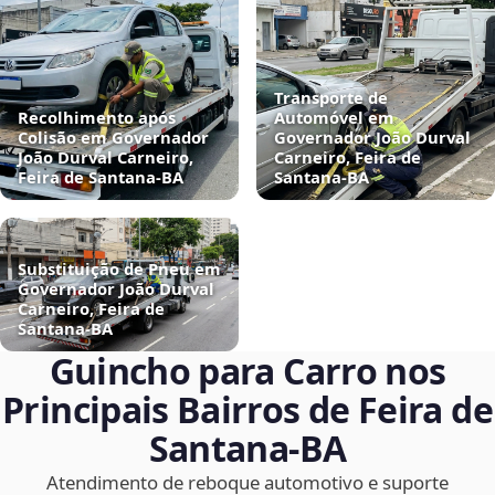
Transporte de
Recolhimento após
Automóvel em
Colisão em Governador
Governador João Durval
João Durval Carneiro,
Carneiro, Feira de
Feira de Santana‑BA
Santana‑BA
Substituição de Pneu em
Governador João Durval
Carneiro, Feira de
Santana‑BA
Guincho para Carro nos
Principais Bairros de Feira de
Santana‑BA
Atendimento de reboque automotivo e suporte