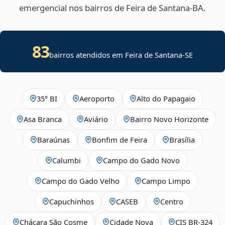
emergencial nos bairros de Feira de Santana‑BA.
83
bairros atendidos em
Feira de Santana
-
SE
35° BI
Aeroporto
Alto do Papagaio
Asa Branca
Aviário
Bairro Novo Horizonte
Baraúnas
Bonfim de Feira
Brasília
Calumbi
Campo do Gado Novo
Campo do Gado Velho
Campo Limpo
Capuchinhos
CASEB
Centro
Chácara São Cosme
Cidade Nova
CIS BR‑324