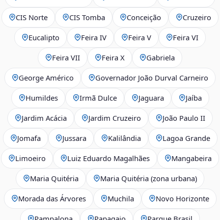
CIS Norte
CIS Tomba
Conceição
Cruzeiro
Eucalipto
Feira IV
Feira V
Feira VI
Feira VII
Feira X
Gabriela
George Américo
Governador João Durval Carneiro
Humildes
Irmã Dulce
Jaguara
Jaíba
Jardim Acácia
Jardim Cruzeiro
João Paulo II
Jomafa
Jussara
Kalilândia
Lagoa Grande
Limoeiro
Luiz Eduardo Magalhães
Mangabeira
Maria Quitéria
Maria Quitéria (zona urbana)
Morada das Árvores
Muchila
Novo Horizonte
Pampalona
Papagaio
Parque Brasil