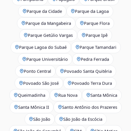
Parque da Cidade
Parque da Lagoa
Parque da Mangabeira
Parque Flora
Parque Getúlio Vargas
Parque Ipê
Parque Lagoa do Subaé
Parque Tamandari
Parque Universitário
Pedra Ferrada
Ponto Central
Povoado Santa Quitéria
Povoado São José
Povoado Terra Dura
Queimadinha
Rua Nova
Santa Mônica
Santa Mônica II
Santo Antônio dos Prazeres
São João
São João da Escócia
São João do Cazumbá
SIM
Sítio Matias