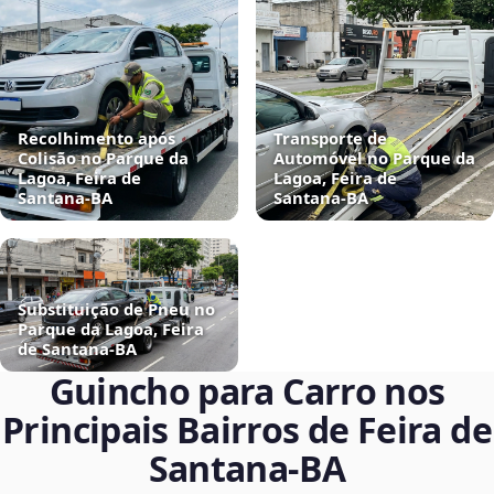
Recolhimento após
Transporte de
Colisão no Parque da
Automóvel no Parque da
Lagoa, Feira de
Lagoa, Feira de
Santana‑BA
Santana‑BA
Substituição de Pneu no
Parque da Lagoa, Feira
de Santana‑BA
Guincho para Carro nos
Principais Bairros de Feira de
Santana‑BA