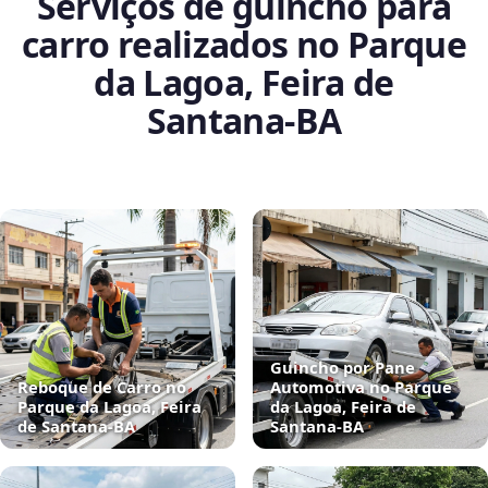
Serviços de guincho para
carro realizados no Parque
da Lagoa, Feira de
Santana‑BA
Guincho por Pane
Reboque de Carro no
Automotiva no Parque
Parque da Lagoa, Feira
da Lagoa, Feira de
de Santana‑BA
Santana‑BA