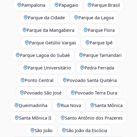
Pampalona
Papagaio
Parque Brasil
Parque da Cidade
Parque da Lagoa
Parque da Mangabeira
Parque Flora
Parque Getúlio Vargas
Parque Ipê
Parque Lagoa do Subaé
Parque Tamandari
Parque Universitário
Pedra Ferrada
Ponto Central
Povoado Santa Quitéria
Povoado São José
Povoado Terra Dura
Queimadinha
Rua Nova
Santa Mônica
Santa Mônica II
Santo Antônio dos Prazeres
São João
São João da Escócia