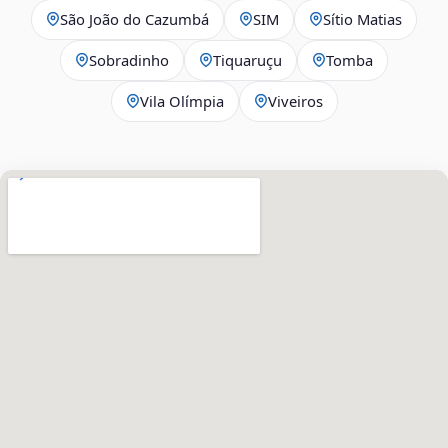
São João do Cazumbá
SIM
Sítio Matias
Sobradinho
Tiquaruçu
Tomba
Vila Olímpia
Viveiros