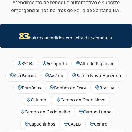
Atendimento de reboque automotivo e suporte
emergencial nos bairros de Feira de Santana‑BA.
83
bairros atendidos em
Feira de Santana
-
SE
35° BI
Aeroporto
Alto do Papagaio
Asa Branca
Aviário
Bairro Novo Horizonte
Baraúnas
Bonfim de Feira
Brasília
Calumbi
Campo do Gado Novo
Campo do Gado Velho
Campo Limpo
Capuchinhos
CASEB
Centro