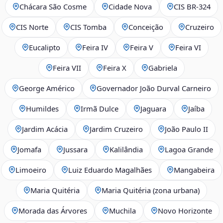
Chácara São Cosme
Cidade Nova
CIS BR‑324
CIS Norte
CIS Tomba
Conceição
Cruzeiro
Eucalipto
Feira IV
Feira V
Feira VI
Feira VII
Feira X
Gabriela
George Américo
Governador João Durval Carneiro
Humildes
Irmã Dulce
Jaguara
Jaíba
Jardim Acácia
Jardim Cruzeiro
João Paulo II
Jomafa
Jussara
Kalilândia
Lagoa Grande
Limoeiro
Luiz Eduardo Magalhães
Mangabeira
Maria Quitéria
Maria Quitéria (zona urbana)
Morada das Árvores
Muchila
Novo Horizonte