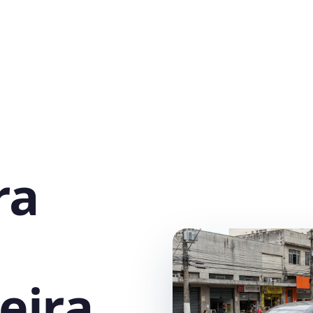
ra
eira