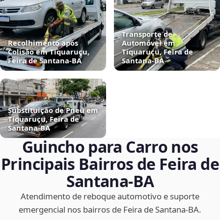
Transporte de
Recolhimento após
Automóvel em
Colisão em Tiquaruçu,
Tiquaruçu, Feira de
Feira de Santana‑BA
Santana‑BA
Substituição de Pneu em
Tiquaruçu, Feira de
Santana‑BA
Guincho para Carro nos
Principais Bairros de Feira de
Santana‑BA
Atendimento de reboque automotivo e suporte
emergencial nos bairros de Feira de Santana‑BA.