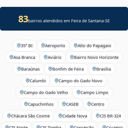
83
bairros atendidos em
Feira de Santana
-
SE
35° BI
Aeroporto
Alto do Papagaio
Asa Branca
Aviário
Bairro Novo Horizonte
Baraúnas
Bonfim de Feira
Brasília
Calumbi
Campo do Gado Novo
Campo do Gado Velho
Campo Limpo
Capuchinhos
CASEB
Centro
Chácara São Cosme
Cidade Nova
CIS BR‑324
CIS Norte
CIS Tomba
Conceição
Cruzeiro