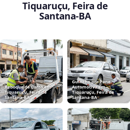
Tiquaruçu, Feira de
Santana‑BA
Guincho por Pane
Reboque de Carro em
Automotiva em
Tiquaruçu, Feira de
Tiquaruçu, Feira de
Santana‑BA
Santana‑BA