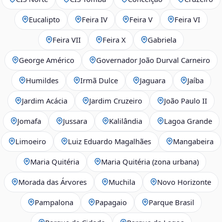
Eucalipto
Feira IV
Feira V
Feira VI
Feira VII
Feira X
Gabriela
George Américo
Governador João Durval Carneiro
Humildes
Irmã Dulce
Jaguara
Jaíba
Jardim Acácia
Jardim Cruzeiro
João Paulo II
Jomafa
Jussara
Kalilândia
Lagoa Grande
Limoeiro
Luiz Eduardo Magalhães
Mangabeira
Maria Quitéria
Maria Quitéria (zona urbana)
Morada das Árvores
Muchila
Novo Horizonte
Pampalona
Papagaio
Parque Brasil