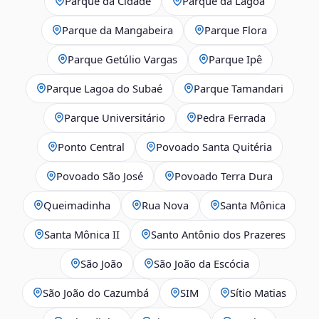
Parque da Cidade
Parque da Lagoa
Parque da Mangabeira
Parque Flora
Parque Getúlio Vargas
Parque Ipê
Parque Lagoa do Subaé
Parque Tamandari
Parque Universitário
Pedra Ferrada
Ponto Central
Povoado Santa Quitéria
Povoado São José
Povoado Terra Dura
Queimadinha
Rua Nova
Santa Mônica
Santa Mônica II
Santo Antônio dos Prazeres
São João
São João da Escócia
São João do Cazumbá
SIM
Sítio Matias