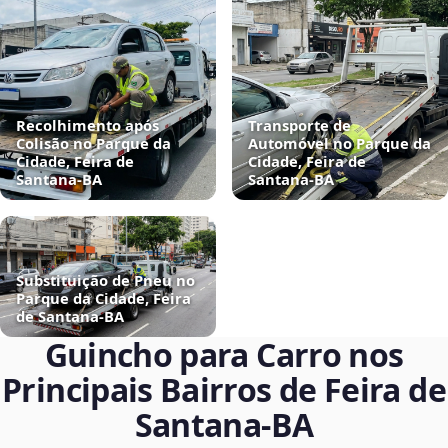
Recolhimento após
Transporte de
Colisão no Parque da
Automóvel no Parque da
Cidade, Feira de
Cidade, Feira de
Santana‑BA
Santana‑BA
Substituição de Pneu no
Parque da Cidade, Feira
de Santana‑BA
Guincho para Carro nos
Principais Bairros de Feira de
Santana‑BA