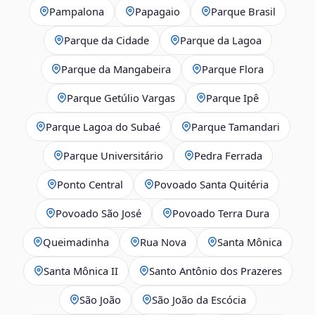
Pampalona
Papagaio
Parque Brasil
Parque da Cidade
Parque da Lagoa
Parque da Mangabeira
Parque Flora
Parque Getúlio Vargas
Parque Ipê
Parque Lagoa do Subaé
Parque Tamandari
Parque Universitário
Pedra Ferrada
Ponto Central
Povoado Santa Quitéria
Povoado São José
Povoado Terra Dura
Queimadinha
Rua Nova
Santa Mônica
Santa Mônica II
Santo Antônio dos Prazeres
São João
São João da Escócia