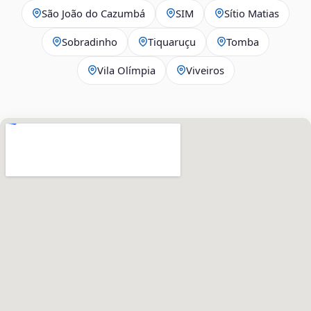
São João do Cazumbá
SIM
Sítio Matias
Sobradinho
Tiquaruçu
Tomba
Vila Olímpia
Viveiros