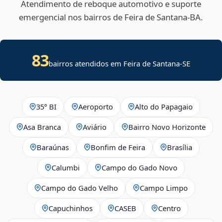
Atendimento de reboque automotivo e suporte
emergencial nos bairros de Feira de Santana‑BA.
83
bairros atendidos em
Feira de Santana
-
SE
35° BI
Aeroporto
Alto do Papagaio
Asa Branca
Aviário
Bairro Novo Horizonte
Baraúnas
Bonfim de Feira
Brasília
Calumbi
Campo do Gado Novo
Campo do Gado Velho
Campo Limpo
Capuchinhos
CASEB
Centro