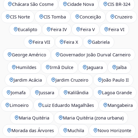
Chácara São Cosme
Cidade Nova
CIS BR‑324
CIS Norte
CIS Tomba
Conceição
Cruzeiro
Eucalipto
Feira IV
Feira V
Feira VI
Feira VII
Feira X
Gabriela
George Américo
Governador João Durval Carneiro
Humildes
Irmã Dulce
Jaguara
Jaíba
Jardim Acácia
Jardim Cruzeiro
João Paulo II
Jomafa
Jussara
Kalilândia
Lagoa Grande
Limoeiro
Luiz Eduardo Magalhães
Mangabeira
Maria Quitéria
Maria Quitéria (zona urbana)
Morada das Árvores
Muchila
Novo Horizonte