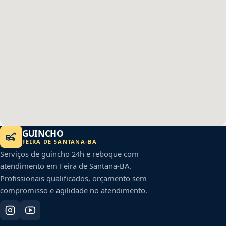
GUINCHO
FEIRA DE SANTANA
-
BA
Serviços de guincho 24h e reboque com
atendimento em
Feira de Santana
-
BA
.
Profissionais qualificados, orçamento sem
compromisso e agilidade no atendimento.