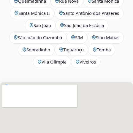
Queimadinha
Rua Nova
Santa Mônica
Santa Mônica II
Santo Antônio dos Prazeres
São João
São João da Escócia
São João do Cazumbá
SIM
Sítio Matias
Sobradinho
Tiquaruçu
Tomba
Vila Olímpia
Viveiros