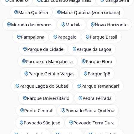
Maria Quitéria
Maria Quitéria (zona urbana)
Morada das Árvores
Muchila
Novo Horizonte
Pampalona
Papagaio
Parque Brasil
Parque da Cidade
Parque da Lagoa
Parque da Mangabeira
Parque Flora
Parque Getúlio Vargas
Parque Ipê
Parque Lagoa do Subaé
Parque Tamandari
Parque Universitário
Pedra Ferrada
Ponto Central
Povoado Santa Quitéria
Povoado São José
Povoado Terra Dura