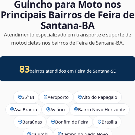
Guincho para Moto nos
Principais Bairros de Feira de
Santana‑BA
Atendimento especializado em transporte e suporte de
motocicletas nos bairros de Feira de Santana‑BA.
83
bairros atendidos em
Feira de Santana
-
SE
35° BI
Aeroporto
Alto do Papagaio
Asa Branca
Aviário
Bairro Novo Horizonte
Baraúnas
Bonfim de Feira
Brasília
Calumbi
Campo do Gado Novo