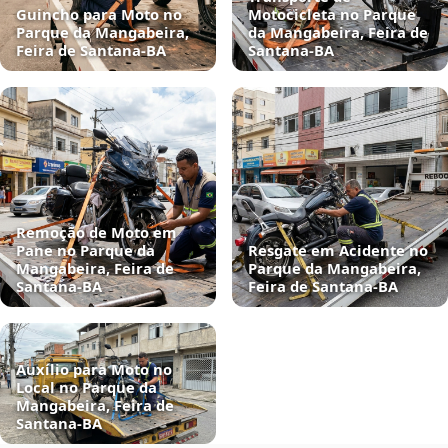
Guincho para Moto no
Motocicleta no Parque
Parque da Mangabeira,
da Mangabeira, Feira de
Feira de Santana‑BA
Santana‑BA
Remoção de Moto em
Pane no Parque da
Resgate em Acidente no
Mangabeira, Feira de
Parque da Mangabeira,
Santana‑BA
Feira de Santana‑BA
Auxílio para Moto no
Local no Parque da
Mangabeira, Feira de
Santana‑BA