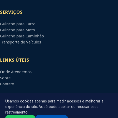
SERVIÇOS
Guincho para Carro
Guincho para Moto
Guincho para Caminhão
Transporte de Veículos
LINKS ÚTEIS
Onde Atendemos
Sobre
Contato
CONTATO
Usamos cookies apenas para medir acessos e melhorar a
experiência do site. Você pode aceitar ou recusar esse
rastreamento.
Atendimento em
Feira de Santana
-
BA
e regiões parceiras