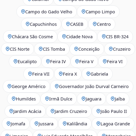
Campo do Gado Velho
Campo Limpo
Capuchinhos
CASEB
Centro
Chácara São Cosme
Cidade Nova
CIS BR‑324
CIS Norte
CIS Tomba
Conceição
Cruzeiro
Eucalipto
Feira IV
Feira V
Feira VI
Feira VII
Feira X
Gabriela
George Américo
Governador João Durval Carneiro
Humildes
Irmã Dulce
Jaguara
Jaíba
Jardim Acácia
Jardim Cruzeiro
João Paulo II
Jomafa
Jussara
Kalilândia
Lagoa Grande
Limoeiro
Luiz Eduardo Magalhães
Mangabeira