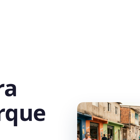
ra
rque