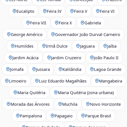
Eucalipto
Feira IV
Feira V
Feira VI
Feira VII
Feira X
Gabriela
George Américo
Governador João Durval Carneiro
Humildes
Irmã Dulce
Jaguara
Jaíba
Jardim Acácia
Jardim Cruzeiro
João Paulo II
Jomafa
Jussara
Kalilândia
Lagoa Grande
Limoeiro
Luiz Eduardo Magalhães
Mangabeira
Maria Quitéria
Maria Quitéria (zona urbana)
Morada das Árvores
Muchila
Novo Horizonte
Pampalona
Papagaio
Parque Brasil