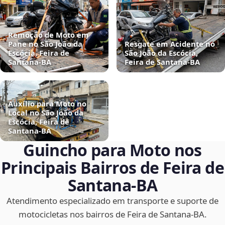
Remoção de Moto em
Pane no São João da
Resgate em Acidente no
Escócia, Feira de
São João da Escócia,
Santana‑BA
Feira de Santana‑BA
Auxílio para Moto no
Local no São João da
Escócia, Feira de
Santana‑BA
Guincho para Moto nos
Principais Bairros de Feira de
Santana‑BA
Atendimento especializado em transporte e suporte de
motocicletas nos bairros de Feira de Santana‑BA.