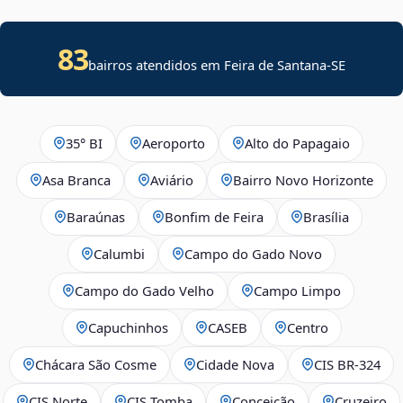
83
bairros atendidos em
Feira de Santana
-
SE
35° BI
Aeroporto
Alto do Papagaio
Asa Branca
Aviário
Bairro Novo Horizonte
Baraúnas
Bonfim de Feira
Brasília
Calumbi
Campo do Gado Novo
Campo do Gado Velho
Campo Limpo
Capuchinhos
CASEB
Centro
Chácara São Cosme
Cidade Nova
CIS BR‑324
CIS Norte
CIS Tomba
Conceição
Cruzeiro