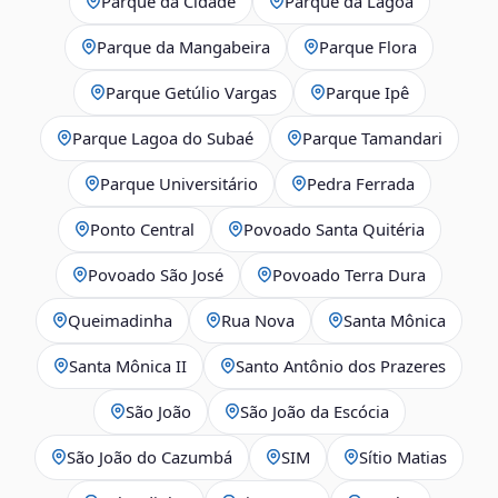
Parque da Cidade
Parque da Lagoa
Parque da Mangabeira
Parque Flora
Parque Getúlio Vargas
Parque Ipê
Parque Lagoa do Subaé
Parque Tamandari
Parque Universitário
Pedra Ferrada
Ponto Central
Povoado Santa Quitéria
Povoado São José
Povoado Terra Dura
Queimadinha
Rua Nova
Santa Mônica
Santa Mônica II
Santo Antônio dos Prazeres
São João
São João da Escócia
São João do Cazumbá
SIM
Sítio Matias