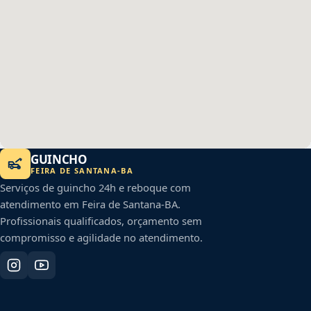
GUINCHO
FEIRA DE SANTANA
-
BA
Serviços de guincho 24h e reboque com
atendimento em
Feira de Santana
-
BA
.
Profissionais qualificados, orçamento sem
compromisso e agilidade no atendimento.