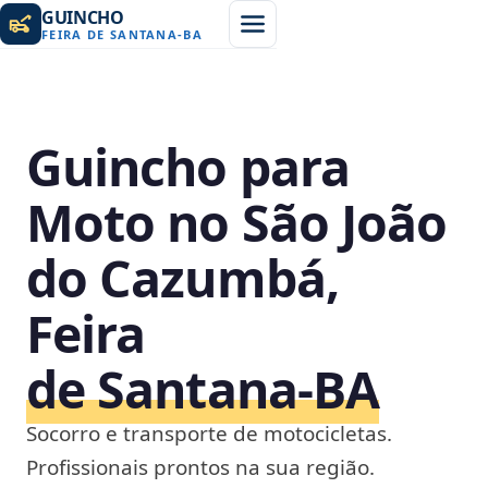
GUINCHO
FEIRA DE SANTANA
-
BA
Guincho para
Moto no São João
do Cazumbá,
Feira
de Santana‑BA
Socorro e transporte de motocicletas.
Profissionais prontos na sua região.