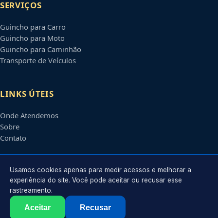
SERVIÇOS
Guincho para Carro
Guincho para Moto
Guincho para Caminhão
Transporte de Veículos
LINKS ÚTEIS
Onde Atendemos
Sobre
Contato
CONTATO
Usamos cookies apenas para medir acessos e melhorar a
experiência do site. Você pode aceitar ou recusar esse
rastreamento.
Atendimento em
Feira de Santana
-
BA
e regiões parceiras
contato@guinchosfeiradesantana.com.br
Aceitar
Recusar
©
2026
Guincho em
Feira de Santana
-
BA
. Todos os direitos reservados.