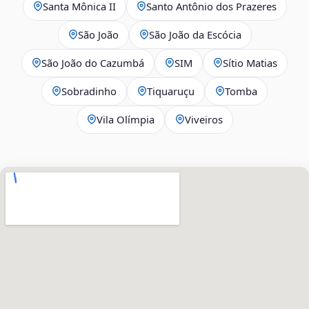
Santa Mônica II
Santo Antônio dos Prazeres
São João
São João da Escócia
São João do Cazumbá
SIM
Sítio Matias
Sobradinho
Tiquaruçu
Tomba
Vila Olímpia
Viveiros