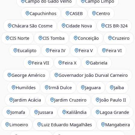
Campo do Gado Velho
Campo Limpo
Capuchinhos
CASEB
Centro
Chácara São Cosme
Cidade Nova
CIS BR‑324
CIS Norte
CIS Tomba
Conceição
Cruzeiro
Eucalipto
Feira IV
Feira V
Feira VI
Feira VII
Feira X
Gabriela
George Américo
Governador João Durval Carneiro
Humildes
Irmã Dulce
Jaguara
Jaíba
Jardim Acácia
Jardim Cruzeiro
João Paulo II
Jomafa
Jussara
Kalilândia
Lagoa Grande
Limoeiro
Luiz Eduardo Magalhães
Mangabeira