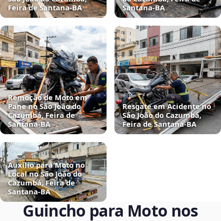
Feira de Santana‑BA
Santana‑BA
Remoção de Moto em
Pane no São João do
Resgate em Acidente no
Cazumbá, Feira de
São João do Cazumbá,
Santana‑BA
Feira de Santana‑BA
Auxílio para Moto no
Local no São João do
Cazumbá, Feira de
Santana‑BA
Guincho para Moto nos