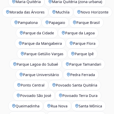
Maria Quitéria
Maria Quitéria (zona urbana)
Morada das Árvores
Muchila
Novo Horizonte
Pampalona
Papagaio
Parque Brasil
Parque da Cidade
Parque da Lagoa
Parque da Mangabeira
Parque Flora
Parque Getúlio Vargas
Parque Ipê
Parque Lagoa do Subaé
Parque Tamandari
Parque Universitário
Pedra Ferrada
Ponto Central
Povoado Santa Quitéria
Povoado São José
Povoado Terra Dura
Queimadinha
Rua Nova
Santa Mônica