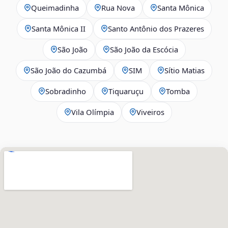
Queimadinha
Rua Nova
Santa Mônica
Santa Mônica II
Santo Antônio dos Prazeres
São João
São João da Escócia
São João do Cazumbá
SIM
Sítio Matias
Sobradinho
Tiquaruçu
Tomba
Vila Olímpia
Viveiros