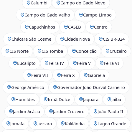
Calumbi
Campo do Gado Novo
Campo do Gado Velho
Campo Limpo
Capuchinhos
CASEB
Centro
Chácara São Cosme
Cidade Nova
CIS BR‑324
CIS Norte
CIS Tomba
Conceição
Cruzeiro
Eucalipto
Feira IV
Feira V
Feira VI
Feira VII
Feira X
Gabriela
George Américo
Governador João Durval Carneiro
Humildes
Irmã Dulce
Jaguara
Jaíba
Jardim Acácia
Jardim Cruzeiro
João Paulo II
Jomafa
Jussara
Kalilândia
Lagoa Grande