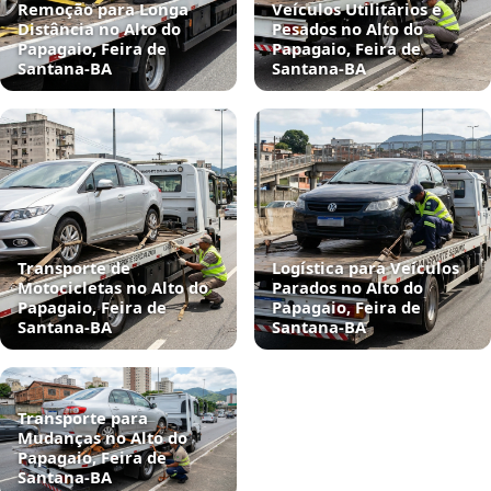
Remoção para Longa
Veículos Utilitários e
Distância no Alto do
Pesados no Alto do
Papagaio, Feira de
Papagaio, Feira de
Santana‑BA
Santana‑BA
Transporte de
Logística para Veículos
Motocicletas no Alto do
Parados no Alto do
Papagaio, Feira de
Papagaio, Feira de
Santana‑BA
Santana‑BA
Transporte para
Mudanças no Alto do
Papagaio, Feira de
Santana‑BA