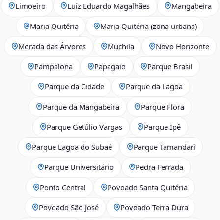
Limoeiro
Luiz Eduardo Magalhães
Mangabeira
Maria Quitéria
Maria Quitéria (zona urbana)
Morada das Árvores
Muchila
Novo Horizonte
Pampalona
Papagaio
Parque Brasil
Parque da Cidade
Parque da Lagoa
Parque da Mangabeira
Parque Flora
Parque Getúlio Vargas
Parque Ipê
Parque Lagoa do Subaé
Parque Tamandari
Parque Universitário
Pedra Ferrada
Ponto Central
Povoado Santa Quitéria
Povoado São José
Povoado Terra Dura