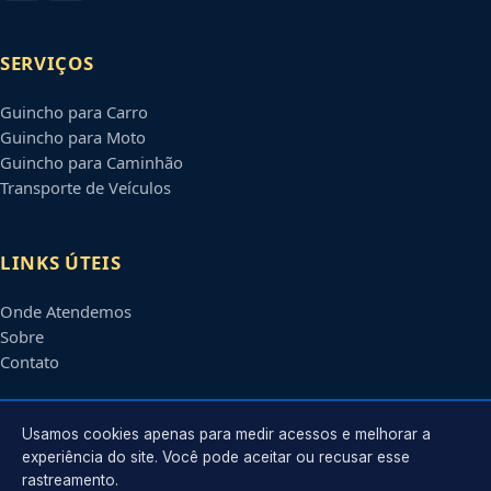
SERVIÇOS
Guincho para Carro
Guincho para Moto
Guincho para Caminhão
Transporte de Veículos
LINKS ÚTEIS
Onde Atendemos
Sobre
Contato
CONTATO
Usamos cookies apenas para medir acessos e melhorar a
experiência do site. Você pode aceitar ou recusar esse
rastreamento.
Atendimento em
Feira de Santana
-
BA
e regiões parceiras