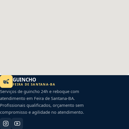
GUINCHO
FEIRA DE SANTANA
-
BA
Serviços de guincho 24h e reboque com
atendimento em
Feira de Santana
-
BA
.
Profissionais qualificados, orçamento sem
compromisso e agilidade no atendimento.