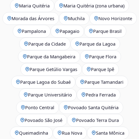
Maria Quitéria
Maria Quitéria (zona urbana)
Morada das Árvores
Muchila
Novo Horizonte
Pampalona
Papagaio
Parque Brasil
Parque da Cidade
Parque da Lagoa
Parque da Mangabeira
Parque Flora
Parque Getúlio Vargas
Parque Ipê
Parque Lagoa do Subaé
Parque Tamandari
Parque Universitário
Pedra Ferrada
Ponto Central
Povoado Santa Quitéria
Povoado São José
Povoado Terra Dura
Queimadinha
Rua Nova
Santa Mônica