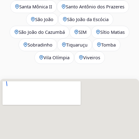
Santa Mônica II
Santo Antônio dos Prazeres
São João
São João da Escócia
São João do Cazumbá
SIM
Sítio Matias
Sobradinho
Tiquaruçu
Tomba
Vila Olímpia
Viveiros