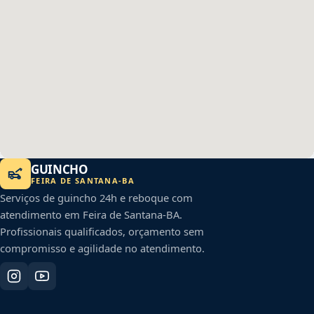
GUINCHO
FEIRA DE SANTANA
-
BA
Serviços de guincho 24h e reboque com
atendimento em
Feira de Santana
-
BA
.
Profissionais qualificados, orçamento sem
compromisso e agilidade no atendimento.