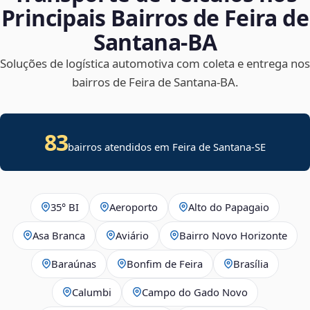
Principais Bairros de Feira de
Santana‑BA
Soluções de logística automotiva com coleta e entrega nos
bairros de Feira de Santana‑BA.
83
bairros atendidos em
Feira de Santana
-
SE
35° BI
Aeroporto
Alto do Papagaio
Asa Branca
Aviário
Bairro Novo Horizonte
Baraúnas
Bonfim de Feira
Brasília
Calumbi
Campo do Gado Novo