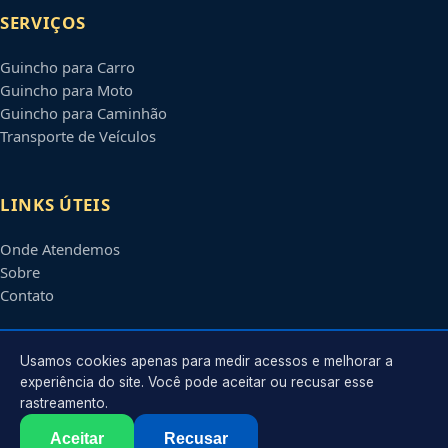
SERVIÇOS
Guincho para Carro
Guincho para Moto
Guincho para Caminhão
Transporte de Veículos
LINKS ÚTEIS
Onde Atendemos
Sobre
Contato
CONTATO
Usamos cookies apenas para medir acessos e melhorar a
experiência do site. Você pode aceitar ou recusar esse
rastreamento.
Atendimento em
Feira de Santana
-
BA
e regiões parceiras
contato@guinchosfeiradesantana.com.br
Aceitar
Recusar