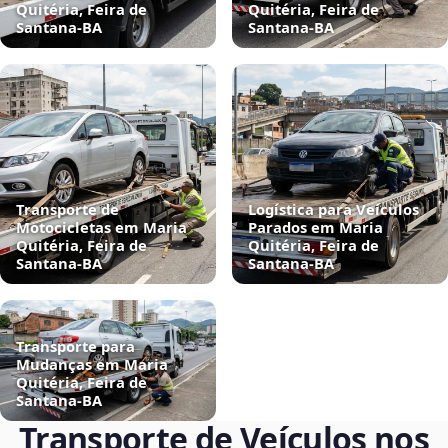
Quitéria, Feira de
Quitéria, Feira de
Santana‑BA
Santana‑BA
Transporte de
Logística para Veículos
Motocicletas em Maria
Parados em Maria
Quitéria, Feira de
Quitéria, Feira de
Santana‑BA
Santana‑BA
Transporte para
Mudanças em Maria
Quitéria, Feira de
Santana‑BA
Transporte de Veículos nos