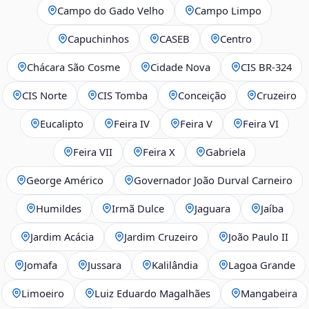
Campo do Gado Velho
Campo Limpo
Capuchinhos
CASEB
Centro
Chácara São Cosme
Cidade Nova
CIS BR‑324
CIS Norte
CIS Tomba
Conceição
Cruzeiro
Eucalipto
Feira IV
Feira V
Feira VI
Feira VII
Feira X
Gabriela
George Américo
Governador João Durval Carneiro
Humildes
Irmã Dulce
Jaguara
Jaíba
Jardim Acácia
Jardim Cruzeiro
João Paulo II
Jomafa
Jussara
Kalilândia
Lagoa Grande
Limoeiro
Luiz Eduardo Magalhães
Mangabeira