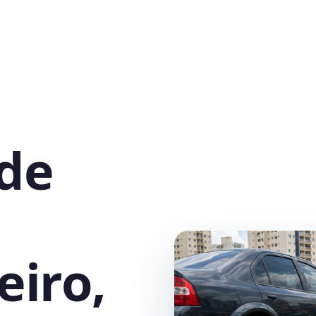
 de
eiro,