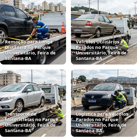
Remoção para Longa
Veículos Utilitários e
Distância no Parque
Pesados no Parque
Universitário, Feira de
Universitário, Feira de
Santana‑BA
Santana‑BA
Transporte de
Logística para Veículos
Motocicletas no Parque
Parados no Parque
Universitário, Feira de
Universitário, Feira de
Santana‑BA
Santana‑BA