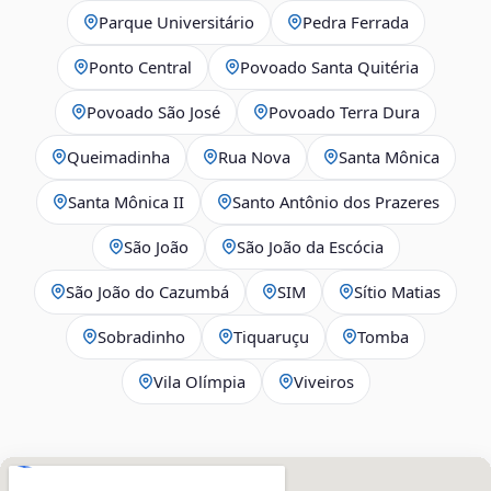
Parque Universitário
Pedra Ferrada
Ponto Central
Povoado Santa Quitéria
Povoado São José
Povoado Terra Dura
Queimadinha
Rua Nova
Santa Mônica
Santa Mônica II
Santo Antônio dos Prazeres
São João
São João da Escócia
São João do Cazumbá
SIM
Sítio Matias
Sobradinho
Tiquaruçu
Tomba
Vila Olímpia
Viveiros