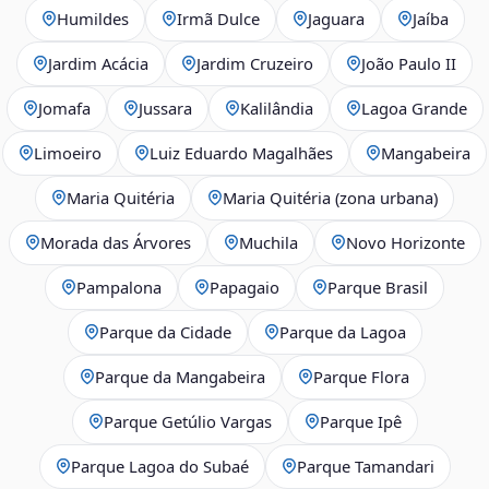
Humildes
Irmã Dulce
Jaguara
Jaíba
Jardim Acácia
Jardim Cruzeiro
João Paulo II
Jomafa
Jussara
Kalilândia
Lagoa Grande
Limoeiro
Luiz Eduardo Magalhães
Mangabeira
Maria Quitéria
Maria Quitéria (zona urbana)
Morada das Árvores
Muchila
Novo Horizonte
Pampalona
Papagaio
Parque Brasil
Parque da Cidade
Parque da Lagoa
Parque da Mangabeira
Parque Flora
Parque Getúlio Vargas
Parque Ipê
Parque Lagoa do Subaé
Parque Tamandari