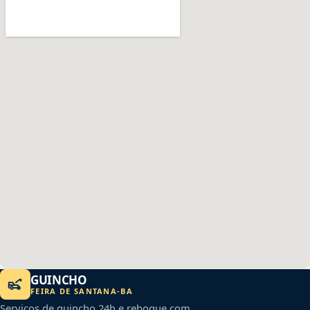
GUINCHO
FEIRA DE SANTANA
-
BA
Serviços de guincho 24h e reboque com