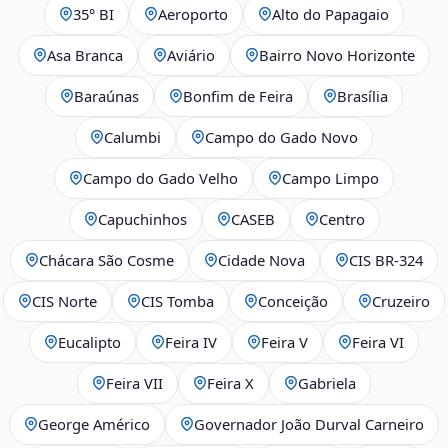
35° BI
Aeroporto
Alto do Papagaio
Asa Branca
Aviário
Bairro Novo Horizonte
Baraúnas
Bonfim de Feira
Brasília
Calumbi
Campo do Gado Novo
Campo do Gado Velho
Campo Limpo
Capuchinhos
CASEB
Centro
Chácara São Cosme
Cidade Nova
CIS BR‑324
CIS Norte
CIS Tomba
Conceição
Cruzeiro
Eucalipto
Feira IV
Feira V
Feira VI
Feira VII
Feira X
Gabriela
George Américo
Governador João Durval Carneiro