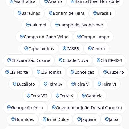
Asa Branca
Aviário
Bairro Novo Horizonte
Baraúnas
Bonfim de Feira
Brasília
Calumbi
Campo do Gado Novo
Campo do Gado Velho
Campo Limpo
Capuchinhos
CASEB
Centro
Chácara São Cosme
Cidade Nova
CIS BR‑324
CIS Norte
CIS Tomba
Conceição
Cruzeiro
Eucalipto
Feira IV
Feira V
Feira VI
Feira VII
Feira X
Gabriela
George Américo
Governador João Durval Carneiro
Humildes
Irmã Dulce
Jaguara
Jaíba