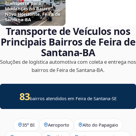
Transporte para
Mudanças no Bairro
Novo Horizonte, Feira de
Santana‑BA
Transporte de Veículos nos
Principais Bairros de Feira de
Santana‑BA
Soluções de logística automotiva com coleta e entrega nos
bairros de Feira de Santana‑BA.
83
bairros atendidos em
Feira de Santana
-
SE
35° BI
Aeroporto
Alto do Papagaio