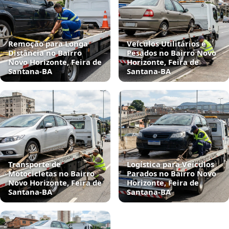
Remoção para Longa
Veículos Utilitários e
Distância no Bairro
Pesados no Bairro Novo
Novo Horizonte, Feira de
Horizonte, Feira de
Santana‑BA
Santana‑BA
Transporte de
Logística para Veículos
Motocicletas no Bairro
Parados no Bairro Novo
Novo Horizonte, Feira de
Horizonte, Feira de
Santana‑BA
Santana‑BA