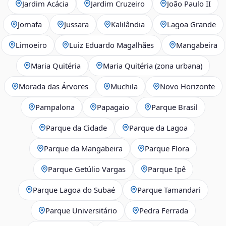
Jardim Acácia
Jardim Cruzeiro
João Paulo II
Jomafa
Jussara
Kalilândia
Lagoa Grande
Limoeiro
Luiz Eduardo Magalhães
Mangabeira
Maria Quitéria
Maria Quitéria (zona urbana)
Morada das Árvores
Muchila
Novo Horizonte
Pampalona
Papagaio
Parque Brasil
Parque da Cidade
Parque da Lagoa
Parque da Mangabeira
Parque Flora
Parque Getúlio Vargas
Parque Ipê
Parque Lagoa do Subaé
Parque Tamandari
Parque Universitário
Pedra Ferrada