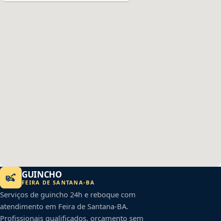
GUINCHO
FEIRA DE SANTANA
-
BA
Serviços de guincho 24h e reboque com
atendimento em
Feira de Santana
-
BA
.
Profissionais qualificados, orçamento sem