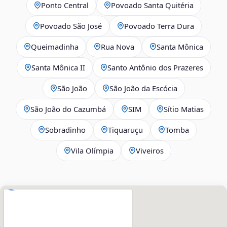
Ponto Central
Povoado Santa Quitéria
Povoado São José
Povoado Terra Dura
Queimadinha
Rua Nova
Santa Mônica
Santa Mônica II
Santo Antônio dos Prazeres
São João
São João da Escócia
São João do Cazumbá
SIM
Sítio Matias
Sobradinho
Tiquaruçu
Tomba
Vila Olímpia
Viveiros