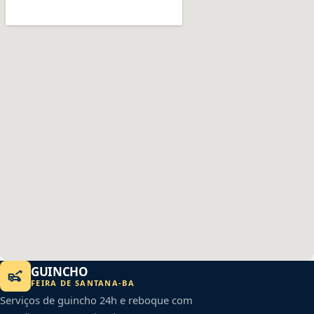
GUINCHO
FEIRA DE SANTANA
-
BA
Serviços de guincho 24h e reboque com