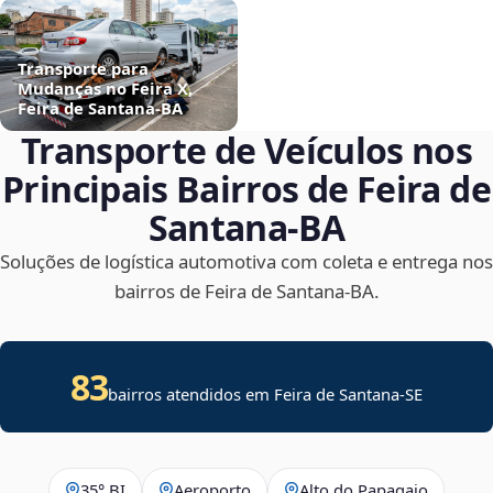
Transporte para
Mudanças no Feira X,
Feira de Santana‑BA
Transporte de Veículos nos
Principais Bairros de Feira de
Santana‑BA
Soluções de logística automotiva com coleta e entrega nos
bairros de Feira de Santana‑BA.
83
bairros atendidos em
Feira de Santana
-
SE
35° BI
Aeroporto
Alto do Papagaio