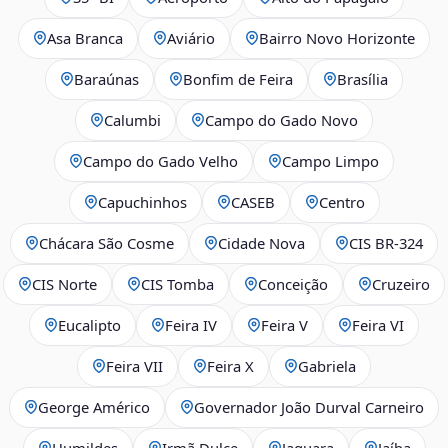
Asa Branca
Aviário
Bairro Novo Horizonte
Baraúnas
Bonfim de Feira
Brasília
Calumbi
Campo do Gado Novo
Campo do Gado Velho
Campo Limpo
Capuchinhos
CASEB
Centro
Chácara São Cosme
Cidade Nova
CIS BR‑324
CIS Norte
CIS Tomba
Conceição
Cruzeiro
Eucalipto
Feira IV
Feira V
Feira VI
Feira VII
Feira X
Gabriela
George Américo
Governador João Durval Carneiro
Humildes
Irmã Dulce
Jaguara
Jaíba