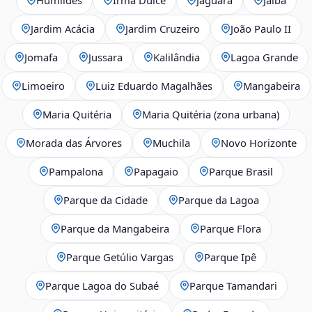
Jardim Acácia
Jardim Cruzeiro
João Paulo II
Jomafa
Jussara
Kalilândia
Lagoa Grande
Limoeiro
Luiz Eduardo Magalhães
Mangabeira
Maria Quitéria
Maria Quitéria (zona urbana)
Morada das Árvores
Muchila
Novo Horizonte
Pampalona
Papagaio
Parque Brasil
Parque da Cidade
Parque da Lagoa
Parque da Mangabeira
Parque Flora
Parque Getúlio Vargas
Parque Ipê
Parque Lagoa do Subaé
Parque Tamandari