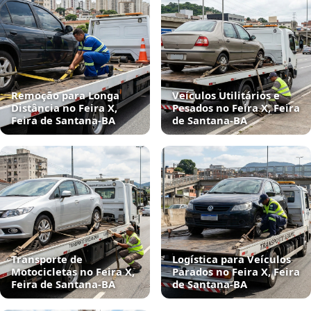
Remoção para Longa
Veículos Utilitários e
Distância no Feira X,
Pesados no Feira X, Feira
Feira de Santana‑BA
de Santana‑BA
Transporte de
Logística para Veículos
Motocicletas no Feira X,
Parados no Feira X, Feira
Feira de Santana‑BA
de Santana‑BA