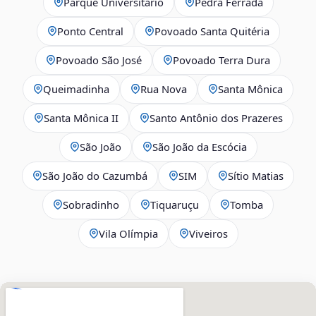
Parque Universitário
Pedra Ferrada
Ponto Central
Povoado Santa Quitéria
Povoado São José
Povoado Terra Dura
Queimadinha
Rua Nova
Santa Mônica
Santa Mônica II
Santo Antônio dos Prazeres
São João
São João da Escócia
São João do Cazumbá
SIM
Sítio Matias
Sobradinho
Tiquaruçu
Tomba
Vila Olímpia
Viveiros