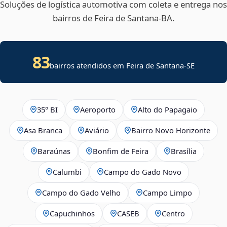
Soluções de logística automotiva com coleta e entrega nos
bairros de Feira de Santana‑BA.
83
bairros atendidos em
Feira de Santana
-
SE
35° BI
Aeroporto
Alto do Papagaio
Asa Branca
Aviário
Bairro Novo Horizonte
Baraúnas
Bonfim de Feira
Brasília
Calumbi
Campo do Gado Novo
Campo do Gado Velho
Campo Limpo
Capuchinhos
CASEB
Centro