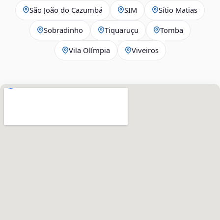
São João do Cazumbá
SIM
Sítio Matias
Sobradinho
Tiquaruçu
Tomba
Vila Olímpia
Viveiros