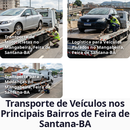
Transporte de
Motocicletas no
Logística para Veículos
Mangabeira, Feira de
Parados no Mangabeira,
Santana‑BA
Feira de Santana‑BA
Transporte para
Mudanças no
Mangabeira, Feira de
Santana‑BA
Transporte de Veículos nos
Principais Bairros de Feira de
Santana‑BA