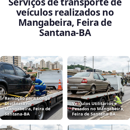
Serviços de transporte de
veículos realizados no
Mangabeira, Feira de
Santana‑BA
Remoção para Longa
Distância no
Veículos Utilitários e
Mangabeira, Feira de
Pesados no Mangabeira,
Santana‑BA
Feira de Santana‑BA