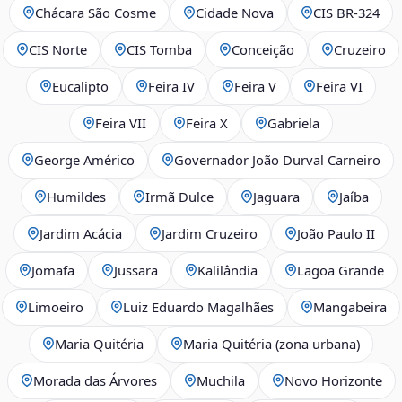
Chácara São Cosme
Cidade Nova
CIS BR‑324
CIS Norte
CIS Tomba
Conceição
Cruzeiro
Eucalipto
Feira IV
Feira V
Feira VI
Feira VII
Feira X
Gabriela
George Américo
Governador João Durval Carneiro
Humildes
Irmã Dulce
Jaguara
Jaíba
Jardim Acácia
Jardim Cruzeiro
João Paulo II
Jomafa
Jussara
Kalilândia
Lagoa Grande
Limoeiro
Luiz Eduardo Magalhães
Mangabeira
Maria Quitéria
Maria Quitéria (zona urbana)
Morada das Árvores
Muchila
Novo Horizonte