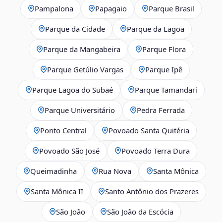
Pampalona
Papagaio
Parque Brasil
Parque da Cidade
Parque da Lagoa
Parque da Mangabeira
Parque Flora
Parque Getúlio Vargas
Parque Ipê
Parque Lagoa do Subaé
Parque Tamandari
Parque Universitário
Pedra Ferrada
Ponto Central
Povoado Santa Quitéria
Povoado São José
Povoado Terra Dura
Queimadinha
Rua Nova
Santa Mônica
Santa Mônica II
Santo Antônio dos Prazeres
São João
São João da Escócia