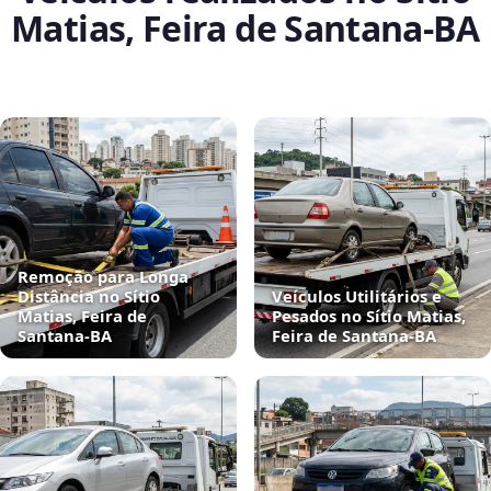
Matias, Feira de Santana‑BA
Remoção para Longa
Distância no Sítio
Veículos Utilitários e
Matias, Feira de
Pesados no Sítio Matias,
Santana‑BA
Feira de Santana‑BA