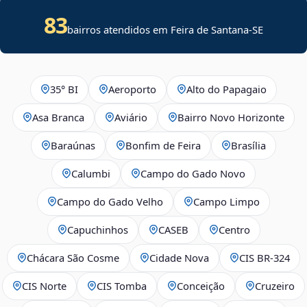
83
bairros atendidos em
Feira de Santana
-
SE
35° BI
Aeroporto
Alto do Papagaio
Asa Branca
Aviário
Bairro Novo Horizonte
Baraúnas
Bonfim de Feira
Brasília
Calumbi
Campo do Gado Novo
Campo do Gado Velho
Campo Limpo
Capuchinhos
CASEB
Centro
Chácara São Cosme
Cidade Nova
CIS BR‑324
CIS Norte
CIS Tomba
Conceição
Cruzeiro