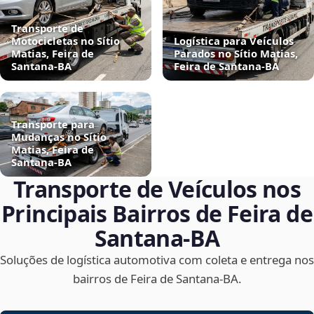
Transporte de
Motocicletas no Sítio
Logística para Veículos
Matias, Feira de
Parados no Sítio Matias,
Santana‑BA
Feira de Santana‑BA
Transporte para
Mudanças no Sítio
Matias, Feira de
Santana‑BA
Transporte de Veículos nos
Principais Bairros de Feira de
Santana‑BA
Soluções de logística automotiva com coleta e entrega nos
bairros de Feira de Santana‑BA.