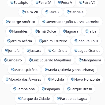
Eucalipto
Feira IV
Feira V
Feira VI
Feira VII
Feira X
Gabriela
George Américo
Governador João Durval Carneiro
Humildes
Irmã Dulce
Jaguara
Jaíba
Jardim Acácia
Jardim Cruzeiro
João Paulo II
Jomafa
Jussara
Kalilândia
Lagoa Grande
Limoeiro
Luiz Eduardo Magalhães
Mangabeira
Maria Quitéria
Maria Quitéria (zona urbana)
Morada das Árvores
Muchila
Novo Horizonte
Pampalona
Papagaio
Parque Brasil
Parque da Cidade
Parque da Lagoa