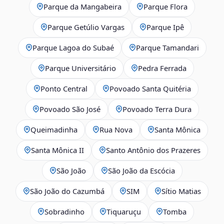
Parque da Mangabeira
Parque Flora
Parque Getúlio Vargas
Parque Ipê
Parque Lagoa do Subaé
Parque Tamandari
Parque Universitário
Pedra Ferrada
Ponto Central
Povoado Santa Quitéria
Povoado São José
Povoado Terra Dura
Queimadinha
Rua Nova
Santa Mônica
Santa Mônica II
Santo Antônio dos Prazeres
São João
São João da Escócia
São João do Cazumbá
SIM
Sítio Matias
Sobradinho
Tiquaruçu
Tomba