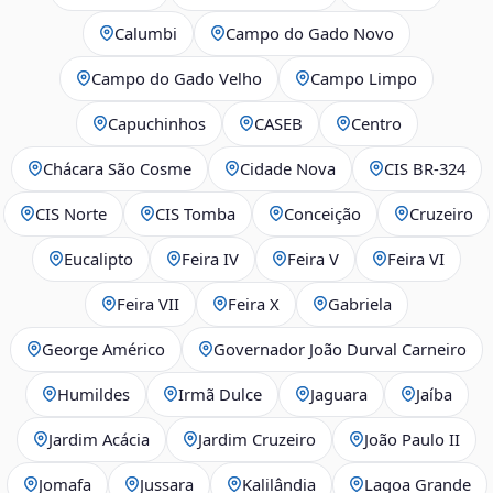
Calumbi
Campo do Gado Novo
Campo do Gado Velho
Campo Limpo
Capuchinhos
CASEB
Centro
Chácara São Cosme
Cidade Nova
CIS BR‑324
CIS Norte
CIS Tomba
Conceição
Cruzeiro
Eucalipto
Feira IV
Feira V
Feira VI
Feira VII
Feira X
Gabriela
George Américo
Governador João Durval Carneiro
Humildes
Irmã Dulce
Jaguara
Jaíba
Jardim Acácia
Jardim Cruzeiro
João Paulo II
Jomafa
Jussara
Kalilândia
Lagoa Grande