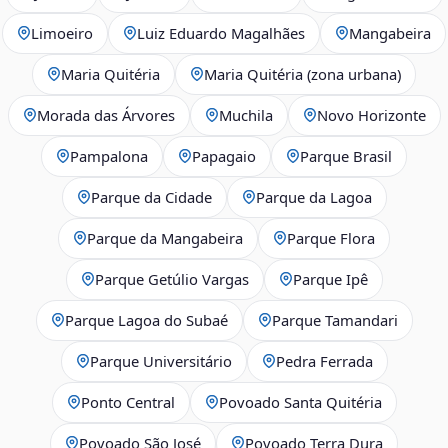
Limoeiro
Luiz Eduardo Magalhães
Mangabeira
Maria Quitéria
Maria Quitéria (zona urbana)
Morada das Árvores
Muchila
Novo Horizonte
Pampalona
Papagaio
Parque Brasil
Parque da Cidade
Parque da Lagoa
Parque da Mangabeira
Parque Flora
Parque Getúlio Vargas
Parque Ipê
Parque Lagoa do Subaé
Parque Tamandari
Parque Universitário
Pedra Ferrada
Ponto Central
Povoado Santa Quitéria
Povoado São José
Povoado Terra Dura