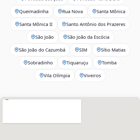
Queimadinha
Rua Nova
Santa Mônica
Santa Mônica II
Santo Antônio dos Prazeres
São João
São João da Escócia
São João do Cazumbá
SIM
Sítio Matias
Sobradinho
Tiquaruçu
Tomba
Vila Olímpia
Viveiros