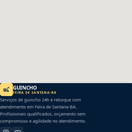
GUINCHO
FEIRA DE SANTANA
-
BA
Serviços de guincho 24h e reboque com
atendimento em
Feira de Santana
-
BA
.
Profissionais qualificados, orçamento sem
compromisso e agilidade no atendimento.