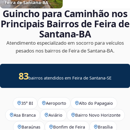
Feira de Santana‑BA
Guincho para Caminhão nos
Principais Bairros de Feira de
Santana‑BA
Atendimento especializado em socorro para veículos
pesados nos bairros de Feira de Santana‑BA.
83
bairros atendidos em
Feira de Santana
-
SE
35° BI
Aeroporto
Alto do Papagaio
Asa Branca
Aviário
Bairro Novo Horizonte
Baraúnas
Bonfim de Feira
Brasília