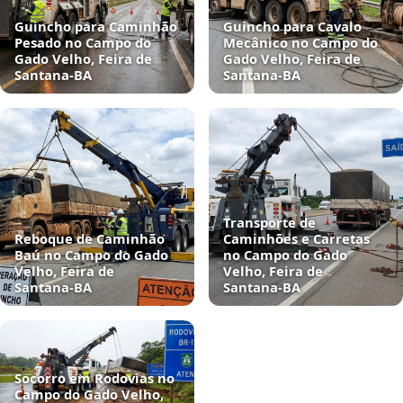
Guincho para Caminhão
Guincho para Cavalo
Pesado no Campo do
Mecânico no Campo do
Gado Velho, Feira de
Gado Velho, Feira de
Santana‑BA
Santana‑BA
Transporte de
Reboque de Caminhão
Caminhões e Carretas
Baú no Campo do Gado
no Campo do Gado
Velho, Feira de
Velho, Feira de
Santana‑BA
Santana‑BA
Socorro em Rodovias no
Campo do Gado Velho,