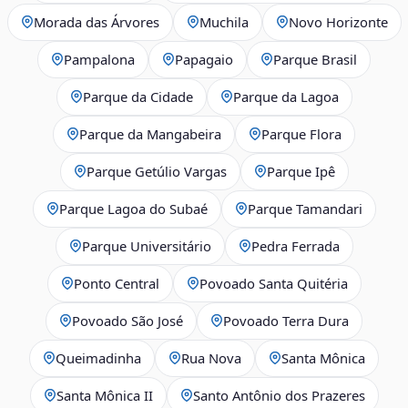
Morada das Árvores
Muchila
Novo Horizonte
Pampalona
Papagaio
Parque Brasil
Parque da Cidade
Parque da Lagoa
Parque da Mangabeira
Parque Flora
Parque Getúlio Vargas
Parque Ipê
Parque Lagoa do Subaé
Parque Tamandari
Parque Universitário
Pedra Ferrada
Ponto Central
Povoado Santa Quitéria
Povoado São José
Povoado Terra Dura
Queimadinha
Rua Nova
Santa Mônica
Santa Mônica II
Santo Antônio dos Prazeres