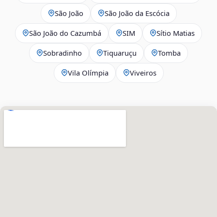
São João
São João da Escócia
São João do Cazumbá
SIM
Sítio Matias
Sobradinho
Tiquaruçu
Tomba
Vila Olímpia
Viveiros