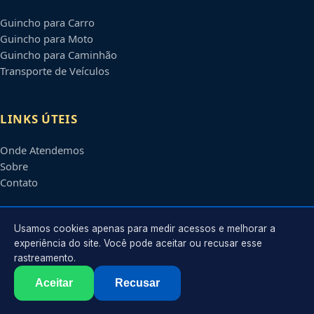
Guincho para Carro
Guincho para Moto
Guincho para Caminhão
Transporte de Veículos
LINKS ÚTEIS
Onde Atendemos
Sobre
Contato
CONTATO
Usamos cookies apenas para medir acessos e melhorar a
experiência do site. Você pode aceitar ou recusar esse
rastreamento.
Atendimento em
Feira de Santana
-
BA
e regiões parceiras
contato@guinchosfeiradesantana.com.br
Aceitar
Recusar
©
2026
Guincho em
Feira de Santana
-
BA
. Todos os direitos reservados.
Política de Privacidade
·
Termos de Uso
·
Sitemap