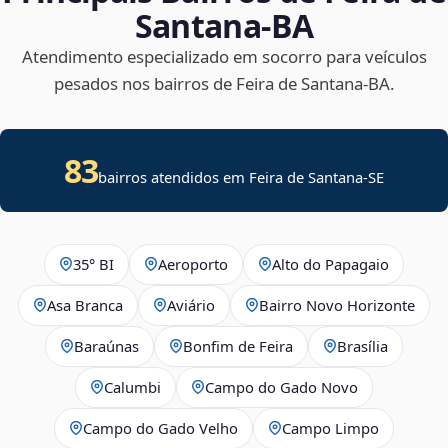
Santana‑BA
Atendimento especializado em socorro para veículos
pesados nos bairros de Feira de Santana‑BA.
83
bairros atendidos em
Feira de Santana
-
SE
35° BI
Aeroporto
Alto do Papagaio
Asa Branca
Aviário
Bairro Novo Horizonte
Baraúnas
Bonfim de Feira
Brasília
Calumbi
Campo do Gado Novo
Campo do Gado Velho
Campo Limpo