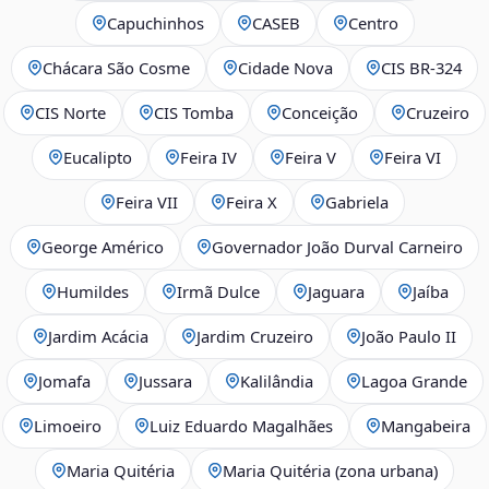
Capuchinhos
CASEB
Centro
Chácara São Cosme
Cidade Nova
CIS BR‑324
CIS Norte
CIS Tomba
Conceição
Cruzeiro
Eucalipto
Feira IV
Feira V
Feira VI
Feira VII
Feira X
Gabriela
George Américo
Governador João Durval Carneiro
Humildes
Irmã Dulce
Jaguara
Jaíba
Jardim Acácia
Jardim Cruzeiro
João Paulo II
Jomafa
Jussara
Kalilândia
Lagoa Grande
Limoeiro
Luiz Eduardo Magalhães
Mangabeira
Maria Quitéria
Maria Quitéria (zona urbana)