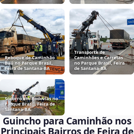
Transporte de
Reboque de Caminhão
Caminhões e Carretas
Baú no Parque Brasil,
no Parque Brasil, Feira
Feira de Santana‑BA
de Santana‑BA
Socorro em Rodovias no
Parque Brasil, Feira de
Santana‑BA
Guincho para Caminhão nos
Principais Bairros de Feira de