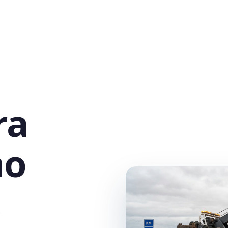
ra
no
,