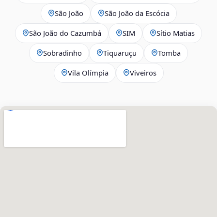
São João
São João da Escócia
São João do Cazumbá
SIM
Sítio Matias
Sobradinho
Tiquaruçu
Tomba
Vila Olímpia
Viveiros