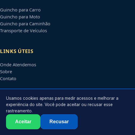
Guincho para Carro
Guincho para Moto
Guincho para Caminhão
Transporte de Veículos
LINKS ÚTEIS
Onde Atendemos
Sobre
Contato
CONTATO
Usamos cookies apenas para medir acessos e melhorar a
experiência do site. Você pode aceitar ou recusar esse
rastreamento.
Atendimento em
Feira de Santana
-
BA
e regiões parceiras
contato@guinchosfeiradesantana.com.br
Aceitar
Recusar
©
2026
Guincho em
Feira de Santana
-
BA
. Todos os direitos reservados.
Política de Privacidade
·
Termos de Uso
·
Sitemap