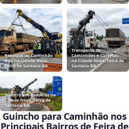
Transporte de
Reboque de Caminhão
Caminhões e Carretas
Baú na Cidade Nova,
na Cidade Nova, Feira de
Feira de Santana‑BA
Santana‑BA
Socorro em Rodovias na
Cidade Nova, Feira de
Santana‑BA
Guincho para Caminhão nos
Principais Bairros de Feira de