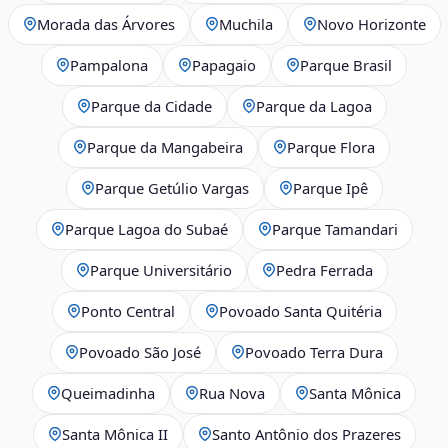
Morada das Árvores
Muchila
Novo Horizonte
Pampalona
Papagaio
Parque Brasil
Parque da Cidade
Parque da Lagoa
Parque da Mangabeira
Parque Flora
Parque Getúlio Vargas
Parque Ipê
Parque Lagoa do Subaé
Parque Tamandari
Parque Universitário
Pedra Ferrada
Ponto Central
Povoado Santa Quitéria
Povoado São José
Povoado Terra Dura
Queimadinha
Rua Nova
Santa Mônica
Santa Mônica II
Santo Antônio dos Prazeres