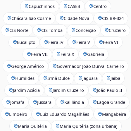
Capuchinhos
CASEB
Centro
Chácara São Cosme
Cidade Nova
CIS BR‑324
CIS Norte
CIS Tomba
Conceição
Cruzeiro
Eucalipto
Feira IV
Feira V
Feira VI
Feira VII
Feira X
Gabriela
George Américo
Governador João Durval Carneiro
Humildes
Irmã Dulce
Jaguara
Jaíba
Jardim Acácia
Jardim Cruzeiro
João Paulo II
Jomafa
Jussara
Kalilândia
Lagoa Grande
Limoeiro
Luiz Eduardo Magalhães
Mangabeira
Maria Quitéria
Maria Quitéria (zona urbana)