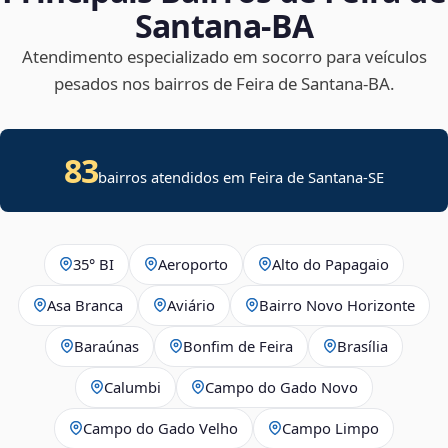
Santana‑BA
Atendimento especializado em socorro para veículos
pesados nos bairros de Feira de Santana‑BA.
83
bairros atendidos em
Feira de Santana
-
SE
35° BI
Aeroporto
Alto do Papagaio
Asa Branca
Aviário
Bairro Novo Horizonte
Baraúnas
Bonfim de Feira
Brasília
Calumbi
Campo do Gado Novo
Campo do Gado Velho
Campo Limpo