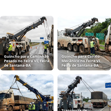
Guincho para Caminhão
Guincho para Cavalo
Pesado no Feira VI, Feira
Mecânico no Feira VI,
de Santana‑BA
Feira de Santana‑BA
Transporte de