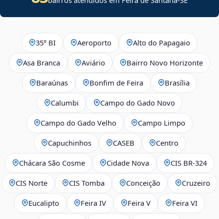
35° BI
Aeroporto
Alto do Papagaio
Asa Branca
Aviário
Bairro Novo Horizonte
Baraúnas
Bonfim de Feira
Brasília
Calumbi
Campo do Gado Novo
Campo do Gado Velho
Campo Limpo
Capuchinhos
CASEB
Centro
Chácara São Cosme
Cidade Nova
CIS BR‑324
CIS Norte
CIS Tomba
Conceição
Cruzeiro
Eucalipto
Feira IV
Feira V
Feira VI