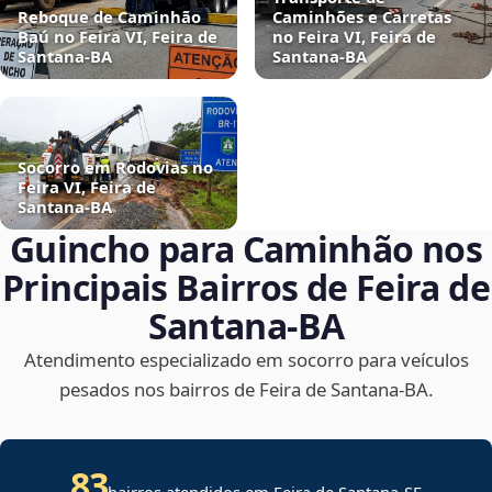
Reboque de Caminhão
Caminhões e Carretas
Baú no Feira VI, Feira de
no Feira VI, Feira de
Santana‑BA
Santana‑BA
Socorro em Rodovias no
Feira VI, Feira de
Santana‑BA
Guincho para Caminhão nos
Principais Bairros de Feira de
Santana‑BA
Atendimento especializado em socorro para veículos
pesados nos bairros de Feira de Santana‑BA.
83
bairros atendidos em
Feira de Santana
-
SE