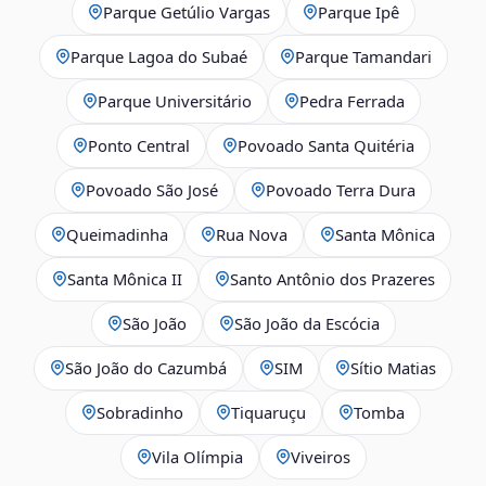
Parque Getúlio Vargas
Parque Ipê
Parque Lagoa do Subaé
Parque Tamandari
Parque Universitário
Pedra Ferrada
Ponto Central
Povoado Santa Quitéria
Povoado São José
Povoado Terra Dura
Queimadinha
Rua Nova
Santa Mônica
Santa Mônica II
Santo Antônio dos Prazeres
São João
São João da Escócia
São João do Cazumbá
SIM
Sítio Matias
Sobradinho
Tiquaruçu
Tomba
Vila Olímpia
Viveiros