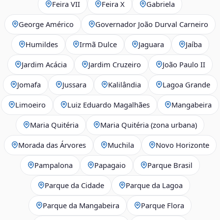
Feira VII
Feira X
Gabriela
George Américo
Governador João Durval Carneiro
Humildes
Irmã Dulce
Jaguara
Jaíba
Jardim Acácia
Jardim Cruzeiro
João Paulo II
Jomafa
Jussara
Kalilândia
Lagoa Grande
Limoeiro
Luiz Eduardo Magalhães
Mangabeira
Maria Quitéria
Maria Quitéria (zona urbana)
Morada das Árvores
Muchila
Novo Horizonte
Pampalona
Papagaio
Parque Brasil
Parque da Cidade
Parque da Lagoa
Parque da Mangabeira
Parque Flora