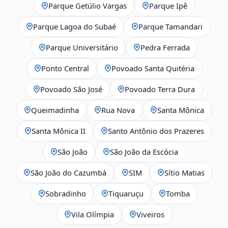
Parque Getúlio Vargas
Parque Ipê
Parque Lagoa do Subaé
Parque Tamandari
Parque Universitário
Pedra Ferrada
Ponto Central
Povoado Santa Quitéria
Povoado São José
Povoado Terra Dura
Queimadinha
Rua Nova
Santa Mônica
Santa Mônica II
Santo Antônio dos Prazeres
São João
São João da Escócia
São João do Cazumbá
SIM
Sítio Matias
Sobradinho
Tiquaruçu
Tomba
Vila Olímpia
Viveiros