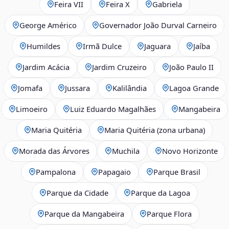
Feira VII
Feira X
Gabriela
George Américo
Governador João Durval Carneiro
Humildes
Irmã Dulce
Jaguara
Jaíba
Jardim Acácia
Jardim Cruzeiro
João Paulo II
Jomafa
Jussara
Kalilândia
Lagoa Grande
Limoeiro
Luiz Eduardo Magalhães
Mangabeira
Maria Quitéria
Maria Quitéria (zona urbana)
Morada das Árvores
Muchila
Novo Horizonte
Pampalona
Papagaio
Parque Brasil
Parque da Cidade
Parque da Lagoa
Parque da Mangabeira
Parque Flora