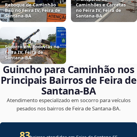
Reboque de Caminhão
Caminhões e Carretas
Baú no Feira IV, Feira de
no Feira IV, Feira de
Santana‑BA
Santana‑BA
Socorro em Rodovias no
Feira IV, Feira de
Santana‑BA
Guincho para Caminhão nos
Principais Bairros de Feira de
Santana‑BA
Atendimento especializado em socorro para veículos
pesados nos bairros de Feira de Santana‑BA.
83
bairros atendidos em
Feira de Santana
-
SE