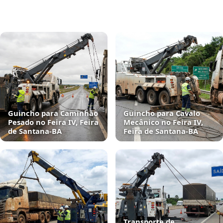
Guincho para Caminhão
Guincho para Cavalo
Pesado no Feira IV, Feira
Mecânico no Feira IV,
de Santana‑BA
Feira de Santana‑BA
Transporte de