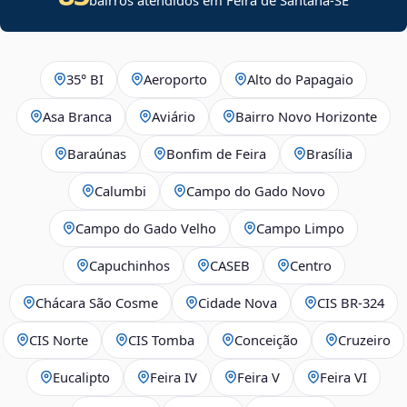
35° BI
Aeroporto
Alto do Papagaio
Asa Branca
Aviário
Bairro Novo Horizonte
Baraúnas
Bonfim de Feira
Brasília
Calumbi
Campo do Gado Novo
Campo do Gado Velho
Campo Limpo
Capuchinhos
CASEB
Centro
Chácara São Cosme
Cidade Nova
CIS BR‑324
CIS Norte
CIS Tomba
Conceição
Cruzeiro
Eucalipto
Feira IV
Feira V
Feira VI