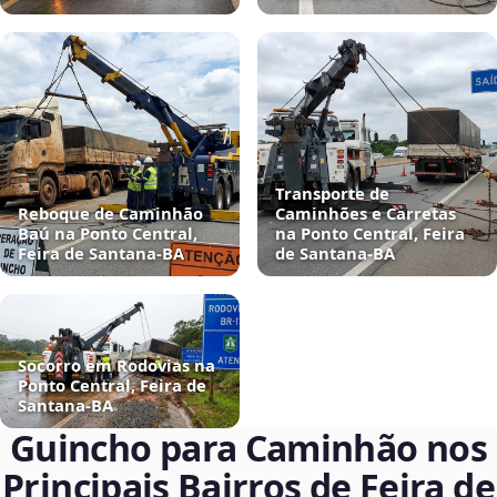
Transporte de
Reboque de Caminhão
Caminhões e Carretas
Baú na Ponto Central,
na Ponto Central, Feira
Feira de Santana‑BA
de Santana‑BA
Socorro em Rodovias na
Ponto Central, Feira de
Santana‑BA
Guincho para Caminhão nos
Principais Bairros de Feira de