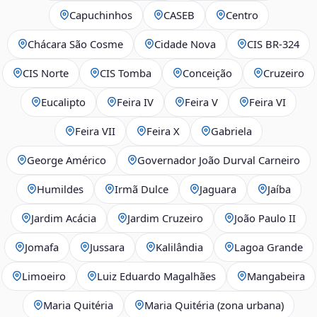
Capuchinhos
CASEB
Centro
Chácara São Cosme
Cidade Nova
CIS BR‑324
CIS Norte
CIS Tomba
Conceição
Cruzeiro
Eucalipto
Feira IV
Feira V
Feira VI
Feira VII
Feira X
Gabriela
George Américo
Governador João Durval Carneiro
Humildes
Irmã Dulce
Jaguara
Jaíba
Jardim Acácia
Jardim Cruzeiro
João Paulo II
Jomafa
Jussara
Kalilândia
Lagoa Grande
Limoeiro
Luiz Eduardo Magalhães
Mangabeira
Maria Quitéria
Maria Quitéria (zona urbana)