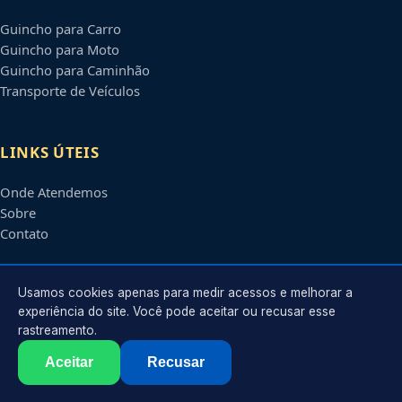
Guincho para Carro
Guincho para Moto
Guincho para Caminhão
Transporte de Veículos
LINKS ÚTEIS
Onde Atendemos
Sobre
Contato
CONTATO
Usamos cookies apenas para medir acessos e melhorar a
experiência do site. Você pode aceitar ou recusar esse
rastreamento.
Atendimento em
Feira de Santana
-
BA
e regiões parceiras
contato@guinchosfeiradesantana.com.br
Aceitar
Recusar
©
2026
Guincho em
Feira de Santana
-
BA
. Todos os direitos reservados.
Política de Privacidade
·
Termos de Uso
·
Sitemap