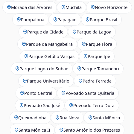
Morada das Árvores
Muchila
Novo Horizonte
Pampalona
Papagaio
Parque Brasil
Parque da Cidade
Parque da Lagoa
Parque da Mangabeira
Parque Flora
Parque Getúlio Vargas
Parque Ipê
Parque Lagoa do Subaé
Parque Tamandari
Parque Universitário
Pedra Ferrada
Ponto Central
Povoado Santa Quitéria
Povoado São José
Povoado Terra Dura
Queimadinha
Rua Nova
Santa Mônica
Santa Mônica II
Santo Antônio dos Prazeres