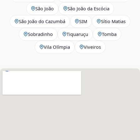
São João
São João da Escócia
São João do Cazumbá
SIM
Sítio Matias
Sobradinho
Tiquaruçu
Tomba
Vila Olímpia
Viveiros