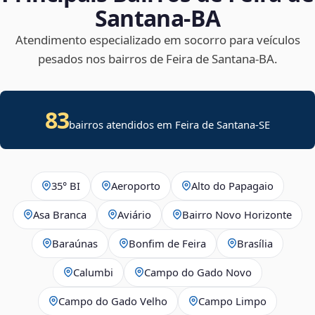
Santana‑BA
Atendimento especializado em socorro para veículos
pesados nos bairros de Feira de Santana‑BA.
83
bairros atendidos em
Feira de Santana
-
SE
35° BI
Aeroporto
Alto do Papagaio
Asa Branca
Aviário
Bairro Novo Horizonte
Baraúnas
Bonfim de Feira
Brasília
Calumbi
Campo do Gado Novo
Campo do Gado Velho
Campo Limpo