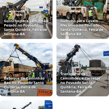
Guincho para Caminhão
Guincho para Cavalo
Pesado no Povoado
Mecânico no Povoado
Santa Quitéria, Feira de
Santa Quitéria, Feira de
Santana‑BA
Santana‑BA
Transporte de
Reboque de Caminhão
Caminhões e Carretas
Baú no Povoado Santa
no Povoado Santa
Quitéria, Feira de
Quitéria, Feira de
Santana‑BA
Santana‑BA