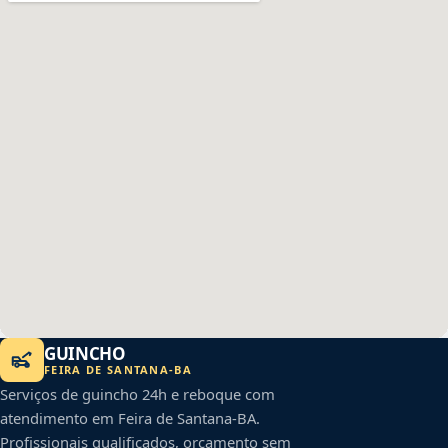
GUINCHO
FEIRA DE SANTANA
-
BA
Serviços de guincho 24h e reboque com
atendimento em
Feira de Santana
-
BA
.
Profissionais qualificados, orçamento sem