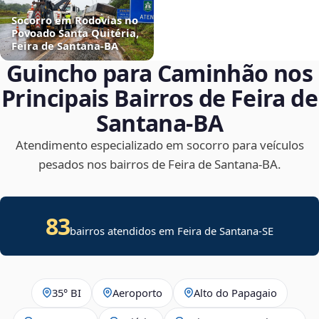
Socorro em Rodovias no
Povoado Santa Quitéria,
Feira de Santana‑BA
Guincho para Caminhão nos
Principais Bairros de Feira de
Santana‑BA
Atendimento especializado em socorro para veículos
pesados nos bairros de Feira de Santana‑BA.
83
bairros atendidos em
Feira de Santana
-
SE
35° BI
Aeroporto
Alto do Papagaio