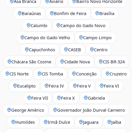
Asa Branca
Aviário
Bairro Novo Horizonte
Baraúnas
Bonfim de Feira
Brasília
Calumbi
Campo do Gado Novo
Campo do Gado Velho
Campo Limpo
Capuchinhos
CASEB
Centro
Chácara São Cosme
Cidade Nova
CIS BR‑324
CIS Norte
CIS Tomba
Conceição
Cruzeiro
Eucalipto
Feira IV
Feira V
Feira VI
Feira VII
Feira X
Gabriela
George Américo
Governador João Durval Carneiro
Humildes
Irmã Dulce
Jaguara
Jaíba