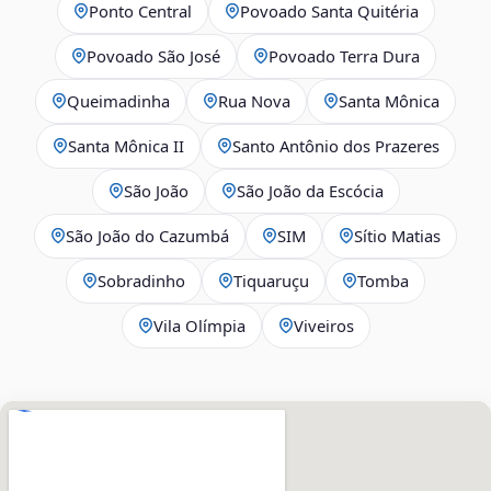
Ponto Central
Povoado Santa Quitéria
Povoado São José
Povoado Terra Dura
Queimadinha
Rua Nova
Santa Mônica
Santa Mônica II
Santo Antônio dos Prazeres
São João
São João da Escócia
São João do Cazumbá
SIM
Sítio Matias
Sobradinho
Tiquaruçu
Tomba
Vila Olímpia
Viveiros