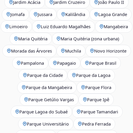
Jardim Acácia
Jardim Cruzeiro
João Paulo II
Jomafa
Jussara
Kalilândia
Lagoa Grande
Limoeiro
Luiz Eduardo Magalhães
Mangabeira
Maria Quitéria
Maria Quitéria (zona urbana)
Morada das Árvores
Muchila
Novo Horizonte
Pampalona
Papagaio
Parque Brasil
Parque da Cidade
Parque da Lagoa
Parque da Mangabeira
Parque Flora
Parque Getúlio Vargas
Parque Ipê
Parque Lagoa do Subaé
Parque Tamandari
Parque Universitário
Pedra Ferrada