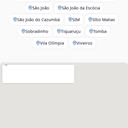
São João
São João da Escócia
São João do Cazumbá
SIM
Sítio Matias
Sobradinho
Tiquaruçu
Tomba
Vila Olímpia
Viveiros