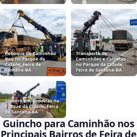
Reboque de Caminhão
Transporte de
Baú no Parque da
Caminhões e Carretas
Cidade, Feira de
no Parque da Cidade,
Santana‑BA
Feira de Santana‑BA
Socorro em Rodovias no
Parque da Cidade, Feira
de Santana‑BA
Guincho para Caminhão nos
Principais Bairros de Feira de