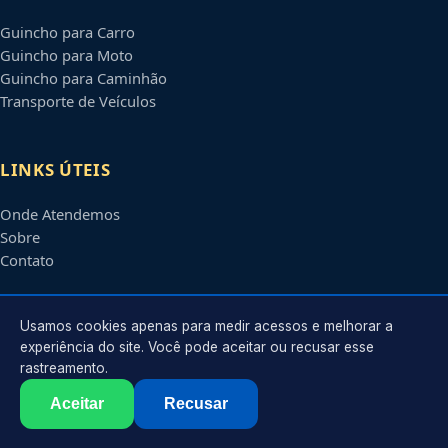
Guincho para Carro
Guincho para Moto
Guincho para Caminhão
Transporte de Veículos
LINKS ÚTEIS
Onde Atendemos
Sobre
Contato
CONTATO
Usamos cookies apenas para medir acessos e melhorar a
experiência do site. Você pode aceitar ou recusar esse
rastreamento.
Atendimento em
Feira de Santana
-
BA
e regiões parceiras
contato@guinchosfeiradesantana.com.br
Aceitar
Recusar
©
2026
Guincho em
Feira de Santana
-
BA
. Todos os direitos reservados.
Política de Privacidade
·
Termos de Uso
·
Sitemap