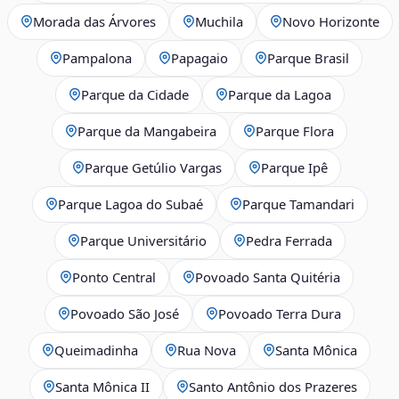
Morada das Árvores
Muchila
Novo Horizonte
Pampalona
Papagaio
Parque Brasil
Parque da Cidade
Parque da Lagoa
Parque da Mangabeira
Parque Flora
Parque Getúlio Vargas
Parque Ipê
Parque Lagoa do Subaé
Parque Tamandari
Parque Universitário
Pedra Ferrada
Ponto Central
Povoado Santa Quitéria
Povoado São José
Povoado Terra Dura
Queimadinha
Rua Nova
Santa Mônica
Santa Mônica II
Santo Antônio dos Prazeres