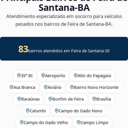
Santana‑BA
Atendimento especializado em socorro para veículos
pesados nos bairros de Feira de Santana‑BA.
83
bairros atendidos em
Feira de Santana
-
SE
35° BI
Aeroporto
Alto do Papagaio
Asa Branca
Aviário
Bairro Novo Horizonte
Baraúnas
Bonfim de Feira
Brasília
Calumbi
Campo do Gado Novo
Campo do Gado Velho
Campo Limpo