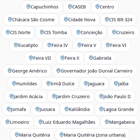
Capuchinhos
CASEB
Centro
Chácara São Cosme
Cidade Nova
CIS BR‑324
CIS Norte
CIS Tomba
Conceição
Cruzeiro
Eucalipto
Feira IV
Feira V
Feira VI
Feira VII
Feira X
Gabriela
George Américo
Governador João Durval Carneiro
Humildes
Irmã Dulce
Jaguara
Jaíba
Jardim Acácia
Jardim Cruzeiro
João Paulo II
Jomafa
Jussara
Kalilândia
Lagoa Grande
Limoeiro
Luiz Eduardo Magalhães
Mangabeira
Maria Quitéria
Maria Quitéria (zona urbana)