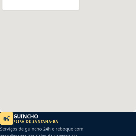
GUINCHO
FEIRA DE SANTANA
-
BA
Serviços de guincho 24h e reboque com
atendimento em
Feira de Santana
-
BA
.