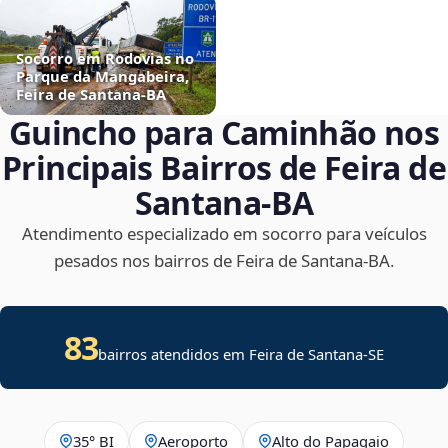
Socorro em Rodovias no
Parque da Mangabeira,
Feira de Santana‑BA
Guincho para Caminhão nos
Principais Bairros de Feira de
Santana‑BA
Atendimento especializado em socorro para veículos
pesados nos bairros de Feira de Santana‑BA.
83
bairros atendidos em
Feira de Santana
-
SE
35° BI
Aeroporto
Alto do Papagaio