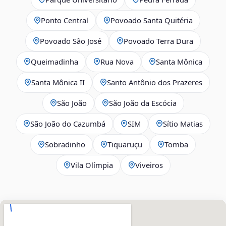
Ponto Central
Povoado Santa Quitéria
Povoado São José
Povoado Terra Dura
Queimadinha
Rua Nova
Santa Mônica
Santa Mônica II
Santo Antônio dos Prazeres
São João
São João da Escócia
São João do Cazumbá
SIM
Sítio Matias
Sobradinho
Tiquaruçu
Tomba
Vila Olímpia
Viveiros