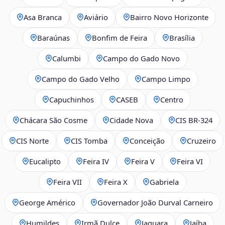
Asa Branca
Aviário
Bairro Novo Horizonte
Baraúnas
Bonfim de Feira
Brasília
Calumbi
Campo do Gado Novo
Campo do Gado Velho
Campo Limpo
Capuchinhos
CASEB
Centro
Chácara São Cosme
Cidade Nova
CIS BR‑324
CIS Norte
CIS Tomba
Conceição
Cruzeiro
Eucalipto
Feira IV
Feira V
Feira VI
Feira VII
Feira X
Gabriela
George Américo
Governador João Durval Carneiro
Humildes
Irmã Dulce
Jaguara
Jaíba