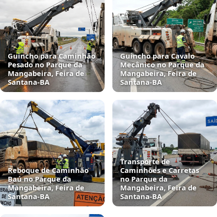
Guincho para Caminhão
Guincho para Cavalo
Pesado no Parque da
Mecânico no Parque da
Mangabeira, Feira de
Mangabeira, Feira de
Santana‑BA
Santana‑BA
Transporte de
Reboque de Caminhão
Caminhões e Carretas
Baú no Parque da
no Parque da
Mangabeira, Feira de
Mangabeira, Feira de
Santana‑BA
Santana‑BA