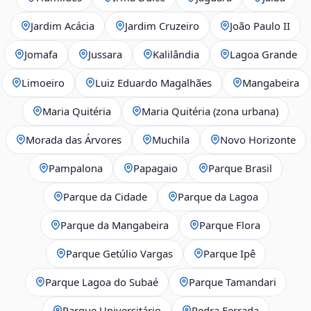
Jardim Acácia
Jardim Cruzeiro
João Paulo II
Jomafa
Jussara
Kalilândia
Lagoa Grande
Limoeiro
Luiz Eduardo Magalhães
Mangabeira
Maria Quitéria
Maria Quitéria (zona urbana)
Morada das Árvores
Muchila
Novo Horizonte
Pampalona
Papagaio
Parque Brasil
Parque da Cidade
Parque da Lagoa
Parque da Mangabeira
Parque Flora
Parque Getúlio Vargas
Parque Ipê
Parque Lagoa do Subaé
Parque Tamandari
Parque Universitário
Pedra Ferrada